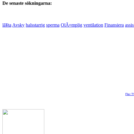
De senaste sökningarna:
lã¥ta
Avsky
halsstarrig
sperma
OlÃ¤mplig
ventilation
Finansiera
assis
Fler T