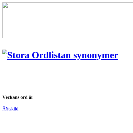
Veckans ord är
Ã¥tskild