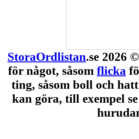
StoraOrdlistan
.se 2026 ©
för något, såsom
flicka
f
ting, såsom boll och hatt
kan göra, till exempel se
hurudana