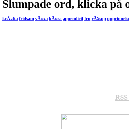
Slumpade ord, klicka på o
krÃ¤fta
fridsam
vÃ¤xa
kÃ¤ra
appendicit
fru
rÃ¥sop
upprinnels
RSS 