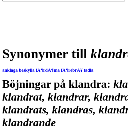
Synonymer till
kland
anklaga
beskylla
fÃ¶rdÃ¶ma
fÃ¶rebrÃ¥
tadla
Böjningar på klandra:
kla
klandrat, klandrar, klandr
klandrats, klandras, kland
klandrande