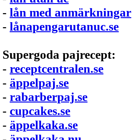
-
lån med anmärkningar
-
lånapengarutanuc.se
Supergoda pajrecept:
-
receptcentralen.se
-
äppelpaj.se
-
rabarberpaj.se
-
cupcakes.se
-
äppelkaka.se
-
äppelkaka.nu