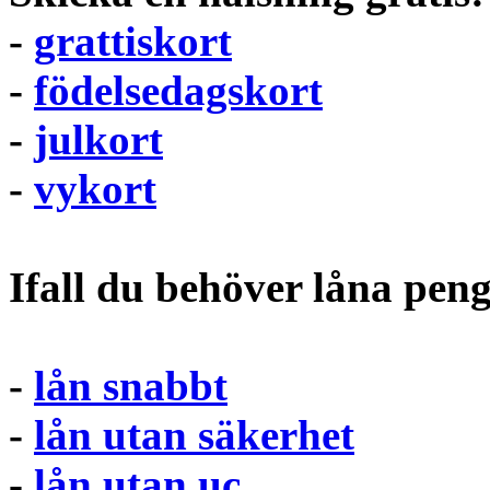
-
grattiskort
-
födelsedagskort
-
julkort
-
vykort
Ifall du behöver låna pen
-
lån snabbt
-
lån utan säkerhet
-
lån utan uc