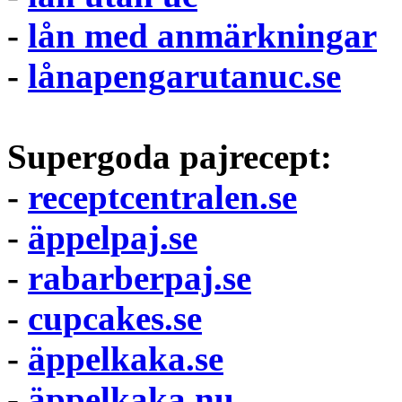
-
lån med anmärkningar
-
lånapengarutanuc.se
Supergoda pajrecept:
-
receptcentralen.se
-
äppelpaj.se
-
rabarberpaj.se
-
cupcakes.se
-
äppelkaka.se
-
äppelkaka.nu