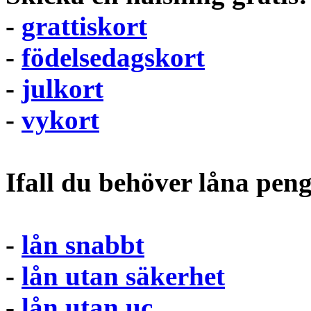
-
grattiskort
-
födelsedagskort
-
julkort
-
vykort
Ifall du behöver låna pen
-
lån snabbt
-
lån utan säkerhet
-
lån utan uc