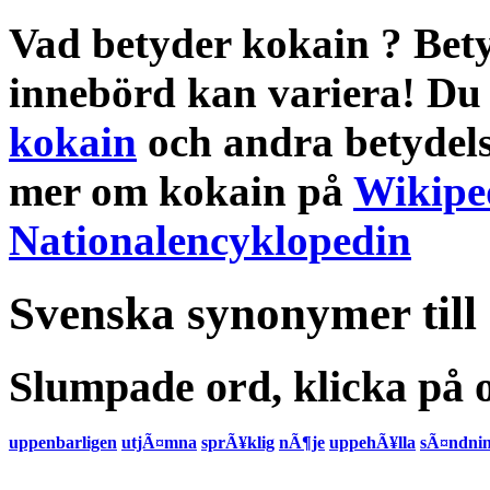
Vad betyder kokain
?
Bet
innebörd
kan variera! Du 
kokain
och andra
betydel
mer om
kokain
på
Wikipe
Nationalencyklopedin
Svenska synonymer till
Slumpade ord, klicka på o
uppenbarligen
utjÃ¤mna
sprÃ¥klig
nÃ¶je
uppehÃ¥lla
sÃ¤ndni