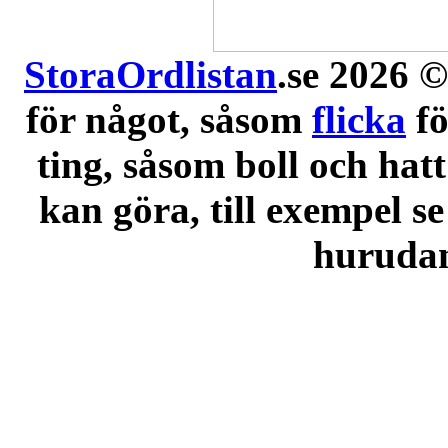
StoraOrdlistan
.se 2026 ©
för något, såsom
flicka
f
ting, såsom boll och hatt
kan göra, till exempel se
hurudana