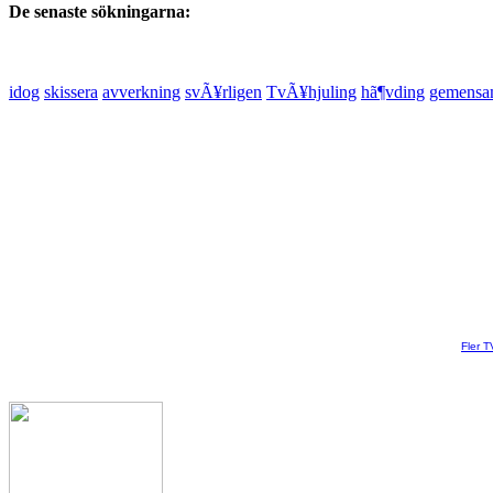
De senaste sökningarna:
idog
skissera
avverkning
svÃ¥rligen
TvÃ¥hjuling
hã¶vding
gemens
Fler T