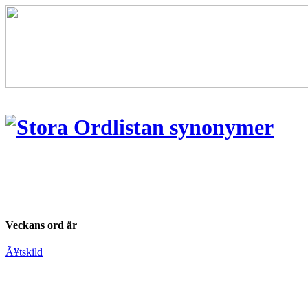
Veckans ord är
Ã¥tskild