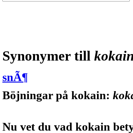
Synonymer till
kokai
snÃ¶
Böjningar på kokain:
koka
Nu vet du vad
kokain bet