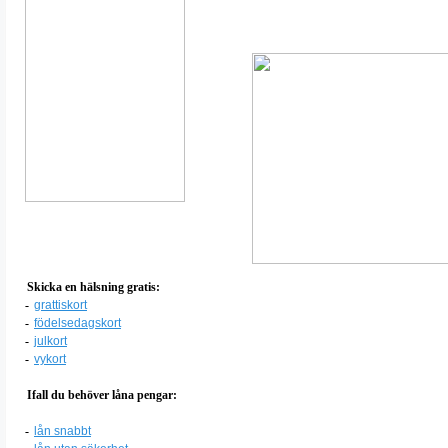
Skicka en hälsning gratis:
-
grattiskort
-
födelsedagskort
-
julkort
-
vykort
Ifall du behöver låna pengar:
-
lån snabbt