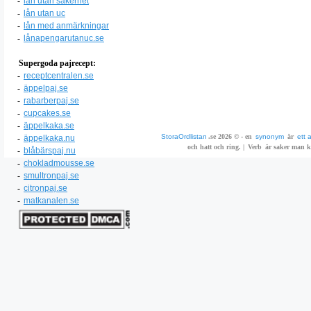
-
lån utan säkerhet
-
lån utan uc
-
lån med anmärkningar
-
lånapengarutanuc.se
Supergoda pajrecept:
-
receptcentralen.se
-
äppelpaj.se
-
rabarberpaj.se
-
cupcakes.se
-
äppelkaka.se
StoraOrdlistan
.se 2026 © - en
synonym
är
ett 
-
äppelkaka.nu
och hatt och ring. |
Verb
är saker man ka
-
blåbärspaj.nu
-
chokladmousse.se
-
smultronpaj.se
-
citronpaj.se
-
matkanalen.se