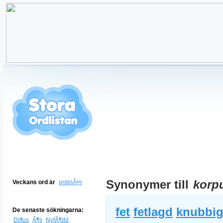
Synonymer till
korp
Veckans ord är
ordinÃ¤r
fet
fetlagd
knubbi
De senaste sökningarna:
Diffus
Ã¶s
NyfÃ¶dd