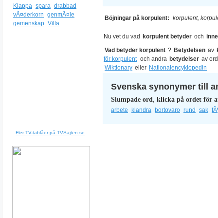
Klappa
spara
drabbad
vÃ¤derkorn
genmÃ¤le
Böjningar på korpulent:
korpulent, korpul
gemenskap
Villa
Nu vet du vad
korpulent betyder
och
inn
Vad betyder korpulent
?
Betydelsen
av
för korpulent
och andra
betydelser
av or
Wiktionary
eller
Nationalencyklopedin
Svenska synonymer till a
Slumpade ord, klicka på ordet för a
arbete
klandra
bortovaro
rund
sak
fÃ
Fler TV-tablåer på TVSajten.se