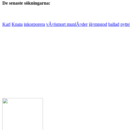
De senaste sökningarna:
Karl
Knata
inkorporera
vÃ¤lsmort munlÃ¤der
jã¤mngod
ballad
pytte