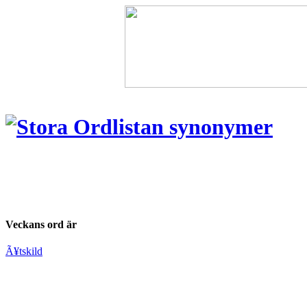
Veckans ord är
Ã¥tskild