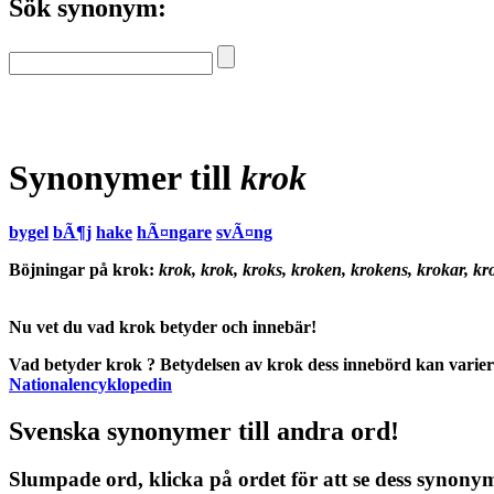
Sök synonym:
Synonymer till
krok
bygel
bÃ¶j
hake
hÃ¤ngare
svÃ¤ng
Böjningar på krok:
krok, krok, kroks, kroken, krokens, krokar, k
Nu vet du vad
krok betyder
och
innebär
!
Vad betyder krok
?
Betydelsen
av
krok
dess
innebörd
kan varier
Nationalencyklopedin
Svenska synonymer till andra ord!
Slumpade ord, klicka på ordet för att se dess synony