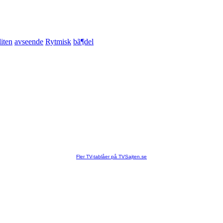
liten
avseende
Rytmisk
bã¶del
Fler TV-tablåer på TVSajten.se