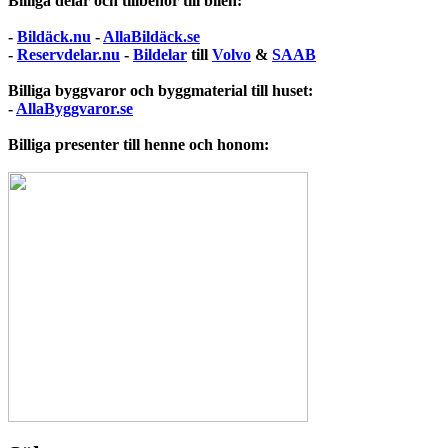
Billiga delar och tillbehör till bilen:
-
Bildäck.nu
-
AllaBildäck.se
-
Reservdelar.nu
-
Bildelar
till
Volvo
&
SAAB
Billiga byggvaror och byggmaterial till huset:
-
AllaByggvaror.se
Billiga presenter till henne och honom: