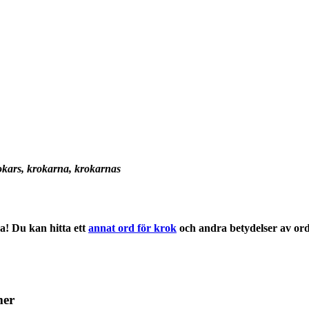
rokars, krokarna, krokarnas
a! Du kan hitta ett
annat ord för krok
och andra
betydelser
av or
mer