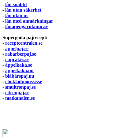
-
lån snabbt
-
lån utan säkerhet
-
lån utan uc
-
lån med anmärkningar
-
lånapengarutanuc.se
Supergoda pajrecept:
-
receptcentralen.se
-
äppelpaj.se
-
rabarberpaj.se
-
cupcakes.se
-
äppelkaka.se
-
äppelkaka.nu
-
blåbärspaj.nu
-
chokladmousse.se
-
smultronpaj.se
-
citronpaj.se
-
matkanalen.se