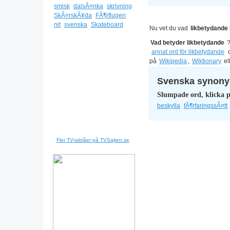
smisk
dalsÃ¤nka
skrivning
SkÃ¤rskÃ¥da
FÃ¶rflugen
nit
svenska
Skateboard
Nu vet du vad
likbetydande
Vad betyder likbetydande
annat ord för likbetydande
o
på
Wikipedia
,
Wiktionary
el
Svenska synonym
Slumpade ord, klicka p
beskylla
fÃ¶rfaringssÃ¤tt
Fler TV-tablåer på TVSajten.se