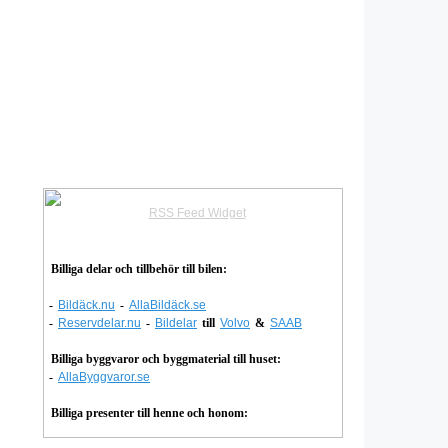
RSS Feed Widget
Billiga delar och tillbehör till bilen:
-
Bildäck.nu
-
AllaBildäck.se
-
Reservdelar.nu
-
Bildelar
till
Volvo
&
SAAB
Billiga byggvaror och byggmaterial till huset:
-
AllaByggvaror.se
Billiga presenter till henne och honom: