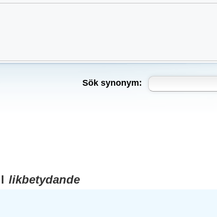
Sök synonym:
ll
likbetydande