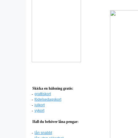
Skicka en hälsning gratis:
-
grattiskort
-
födelsedagskort
-
julkort
-
vykort
Ifall du behöver låna pengar:
-
lån snabbt