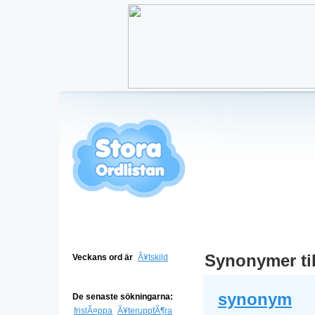
Synonymer ti
Veckans ord är
Ã¥tskild
synonym
De senaste sökningarna:
frislÃ¤ppa
Ã¥teruppfÃ¶ra