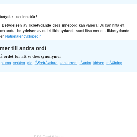
 betyder
och
innebär
!
?
Betydelsen
av
likbetydande
dess
innebörd
kan variera! Du kan hitta ett
ch andra
betydelser
av ordet
likbetydande
samt läsa mer om
likbetydande
ler
Nationalencyklopedin
er till andra ord!
å ordet för att se dess synonymer
plump
verktyg
glo
fÃ¶retrÃ¤dare
konkurrent
tÃ¤nka
kidsen
mÃ¥lning