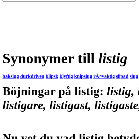
Synonymer till
listig
bakslug
durkdriven
klipsk
klyftig
knipslug
rÃ¤vaktig
slipad
slug
Böjningar på listig:
listig, 
listigare, listigast, listigaste
Nu vet du vad
listig betyd