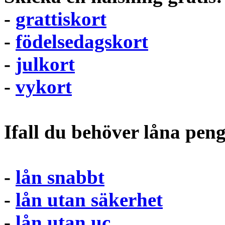
-
grattiskort
-
födelsedagskort
-
julkort
-
vykort
Ifall du behöver låna pen
-
lån snabbt
-
lån utan säkerhet
-
lån utan uc