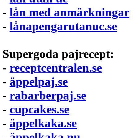
-
lån med anmärkningar
-
lånapengarutanuc.se
Supergoda pajrecept:
-
receptcentralen.se
-
äppelpaj.se
-
rabarberpaj.se
-
cupcakes.se
-
äppelkaka.se
-
äppelkaka.nu