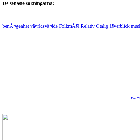
De senaste sökningarna:
benÃ¤genhet
vã¤rldsvã¤lde
FolkmÃ¥l
Relativ
Otalig
ã¶verblick
mus
Fler T