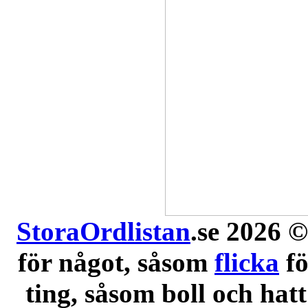
StoraOrdlistan
.se 2026 ©
för något, såsom
flicka
f
ting, såsom boll och hatt