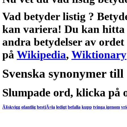
Vad betyder listig
?
Betyd
kan variera! Du kan hitta
andra
betydelser
av ordet
på
Wikipedia
,
Wiktionary
Svenska synonymer till
Slumpade ord, klicka på o
Ã¥skvigg
ofantlig
bestjÃ¤la
ledigt
befalla
kupp
tvinga igenom
vr