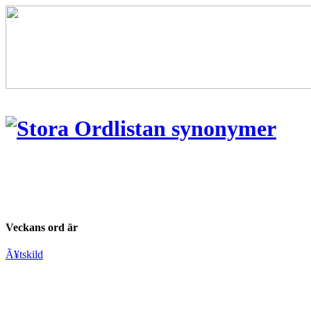
Veckans ord är
Ã¥tskild