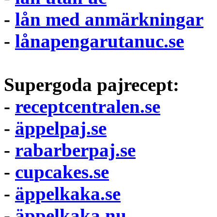
-
lån med anmärkningar
-
lånapengarutanuc.se
Supergoda pajrecept:
-
receptcentralen.se
-
äppelpaj.se
-
rabarberpaj.se
-
cupcakes.se
-
äppelkaka.se
-
äppelkaka.nu