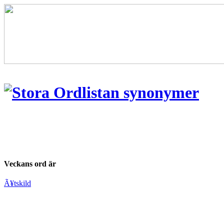
Veckans ord är
Ã¥tskild