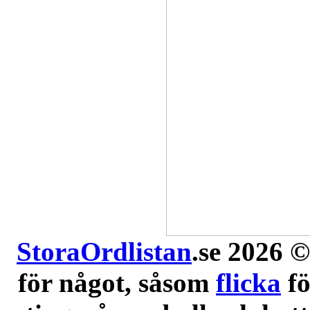
StoraOrdlistan
.se 2026 ©
för något, såsom
flicka
f