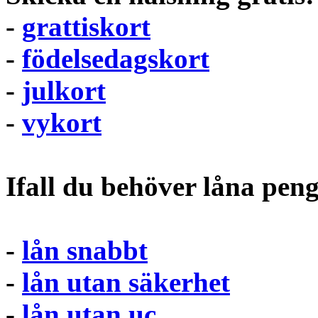
-
grattiskort
-
födelsedagskort
-
julkort
-
vykort
Ifall du behöver låna pen
-
lån snabbt
-
lån utan säkerhet
-
lån utan uc