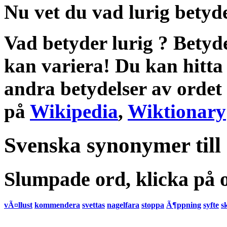
Nu vet du vad
lurig betyd
Vad betyder lurig
?
Betyd
kan variera! Du kan hitta
andra
betydelser
av ordet
på
Wikipedia
,
Wiktionary
Svenska synonymer till
Slumpade ord, klicka på o
vÃ¤llust
kommendera
svettas
nagelfara
stoppa
Ã¶ppning
syfte
s