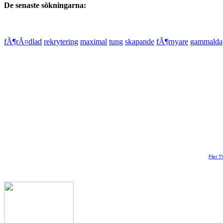
De senaste sökningarna:
fÃ¶rÃ¤dlad
rekrytering
maximal
tung
skapande
fÃ¶rnyare
gammalda
Fler T