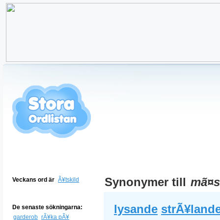
Synonymer till
mã¤st
Veckans ord är
Ã¥tskild
lysande
strÃ¥land
De senaste sökningarna:
garderob
rÃ¥ka pÃ¥