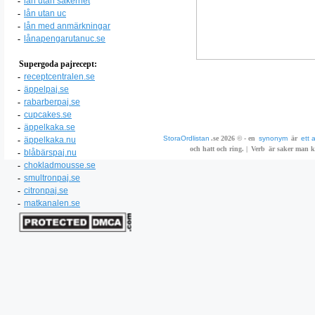
-
lån utan säkerhet
-
lån utan uc
-
lån med anmärkningar
-
lånapengarutanuc.se
Supergoda pajrecept:
-
receptcentralen.se
-
äppelpaj.se
-
rabarberpaj.se
-
cupcakes.se
-
äppelkaka.se
StoraOrdlistan
.se 2026 © - en
synonym
är
ett 
-
äppelkaka.nu
och hatt och ring. |
Verb
är saker man ka
-
blåbärspaj.nu
-
chokladmousse.se
-
smultronpaj.se
-
citronpaj.se
-
matkanalen.se