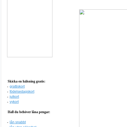
Skicka en hälsning gratis:
-
grattiskort
-
födelsedagskort
-
julkort
-
vykort
Ifall du behöver låna pengar:
-
lån snabbt