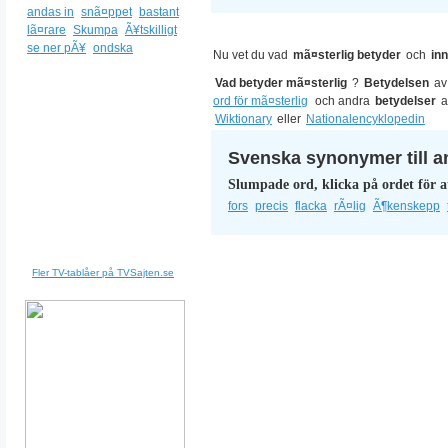
andas in
snã¤ppet
bastant
lã¤rare
Skumpa
Ã¥tskilligt
se ner pÃ¥
ondska
Nu vet du vad
mã¤sterlig betyder
och
in
Vad betyder mã¤sterlig
?
Betydelsen
a
ord för mã¤sterlig
och andra
betydelser
a
Wiktionary
eller
Nationalencyklopedin
Svenska synonymer till a
Slumpade ord, klicka på ordet för a
fors
precis
flacka
rÃ¤lig
Ã¶kenskepp
Fler TV-tablåer på TVSajten.se