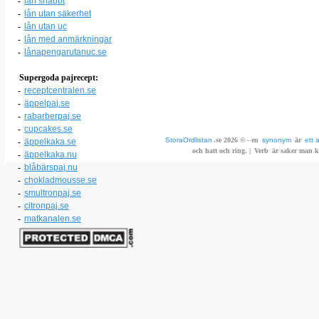
-
lån snabbt
-
lån utan säkerhet
-
lån utan uc
-
lån med anmärkningar
-
lånapengarutanuc.se
Supergoda pajrecept:
-
receptcentralen.se
-
äppelpaj.se
-
rabarberpaj.se
-
cupcakes.se
StoraOrdlistan
.se 2026 © - en
synonym
är
ett 
-
äppelkaka.se
och hatt och ring. |
Verb
är saker man ka
-
äppelkaka.nu
-
blåbärspaj.nu
-
chokladmousse.se
-
smultronpaj.se
-
citronpaj.se
-
matkanalen.se