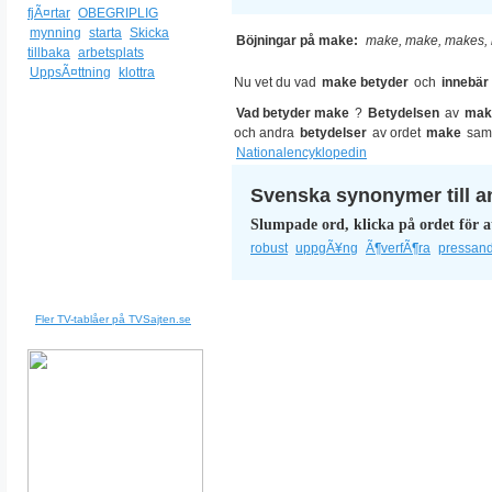
fjÃ¤rtar
OBEGRIPLIG
mynning
starta
Skicka
Böjningar på make:
make, make, makes, 
tillbaka
arbetsplats
UppsÃ¤ttning
klottra
Nu vet du vad
make betyder
och
innebär
Vad betyder make
?
Betydelsen
av
mak
och andra
betydelser
av ordet
make
sam
Nationalencyklopedin
Svenska synonymer till a
Slumpade ord, klicka på ordet för a
robust
uppgÃ¥ng
Ã¶verfÃ¶ra
pressan
Fler TV-tablåer på TVSajten.se