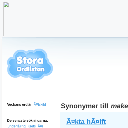
Synonymer till
make
Veckans ord är
Ã¥tskild
Ã¤kta hÃ¤lft
De senaste sökningarna:
underlã¥ng
Krets
Ã¤r