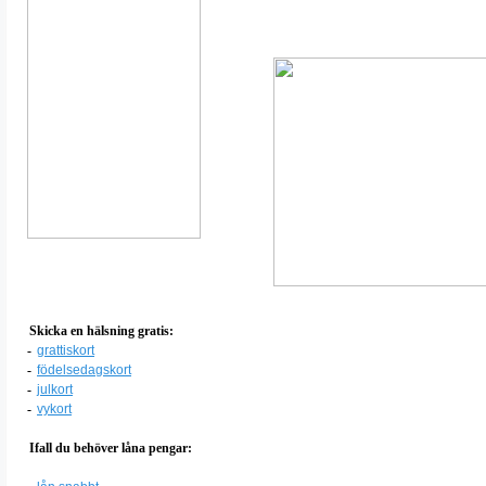
Skicka en hälsning gratis:
-
grattiskort
-
födelsedagskort
-
julkort
-
vykort
Ifall du behöver låna pengar: