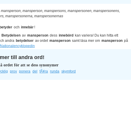
mansperson, mansperson, manspersons, manspersonen, manspersonens,
rs, manspersonerna, manspersonernas
betyder
och
innebär
!
?
Betydelsen
av
mansperson
dess
innebörd
kan variera! Du kan hitta ett
ch andra
betydelser
av ordet
mansperson
samt läsa mer om
mansperson
på
Nationalencyklopedin
er till andra ord!
å ordet för att se dess synonymer
ycklig
prov
ponera
del
fÃ¥ra
runda
skymford