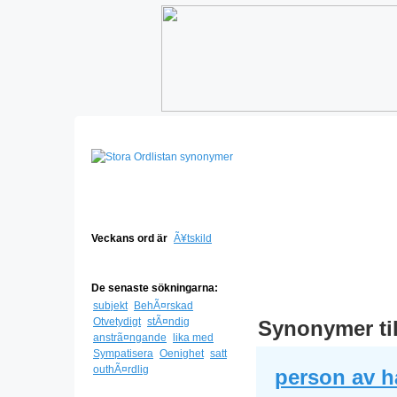
Veckans ord är
Ã¥tskild
De senaste sökningarna:
subjekt
BehÃ¤rskad
Otvetydigt
stÃ¤ndig
Synonymer ti
anstrã¤ngande
lika med
Sympatisera
Oenighet
satt
outhÃ¤rdlig
person av 