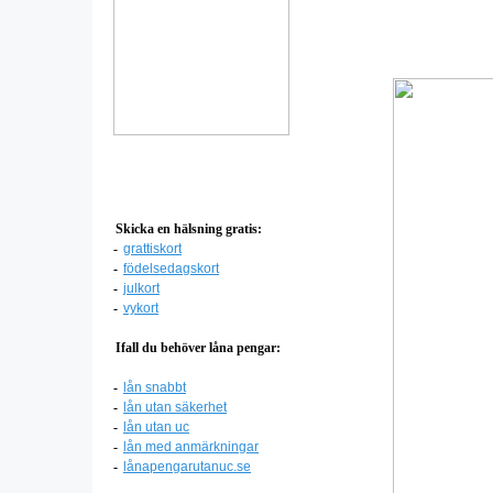
Skicka en hälsning gratis:
-
grattiskort
-
födelsedagskort
-
julkort
-
vykort
Ifall du behöver låna pengar:
-
lån snabbt
-
lån utan säkerhet
-
lån utan uc
-
lån med anmärkningar
-
lånapengarutanuc.se