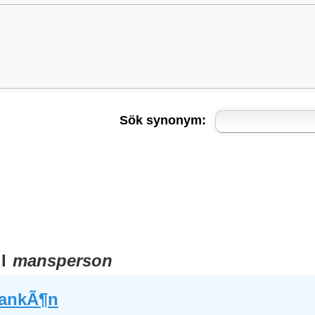
Sök synonym:
ll
mansperson
hankÃ¶n