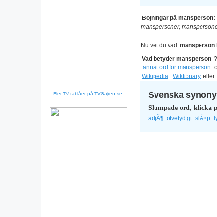
Böjningar på mansperson:
manspersoner, manspersone
Nu vet du vad
mansperson 
Vad betyder mansperson
annat ord för mansperson
o
Wikipedia
,
Wiktionary
eller
Svenska synonym
Fler TV-tablåer på TVSajten.se
Slumpade ord, klicka p
adjÃ¶
otvetydigt
slÃ¤p
l