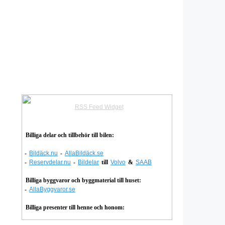
RSS Feed Widget
Billiga delar och tillbehör till bilen:
-
Bildäck.nu
-
AllaBildäck.se
-
Reservdelar.nu
-
Bildelar
till
Volvo
&
SAAB
Billiga byggvaror och byggmaterial till huset:
-
AllaByggvaror.se
Billiga presenter till henne och honom: