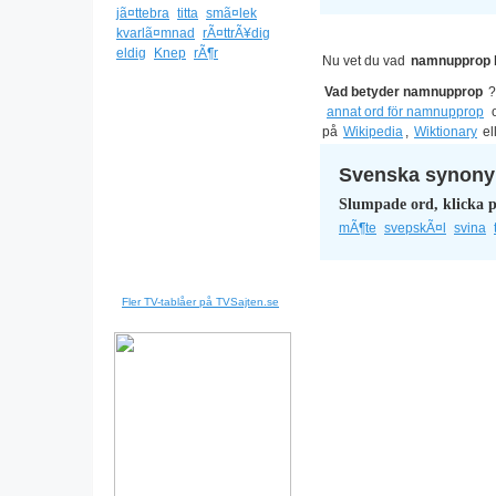
jã¤ttebra
titta
smã¤lek
kvarlã¤mnad
rÃ¤ttrÃ¥dig
eldig
Knep
rÃ¶r
Nu vet du vad
namnupprop 
Vad betyder namnupprop
annat ord för namnupprop
o
på
Wikipedia
,
Wiktionary
el
Svenska synonym
Slumpade ord, klicka p
mÃ¶te
svepskÃ¤l
svina
Fler TV-tablåer på TVSajten.se