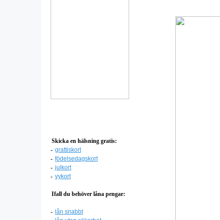
Skicka en hälsning gratis:
-
grattiskort
-
födelsedagskort
-
julkort
-
vykort
Ifall du behöver låna pengar:
-
lån snabbt