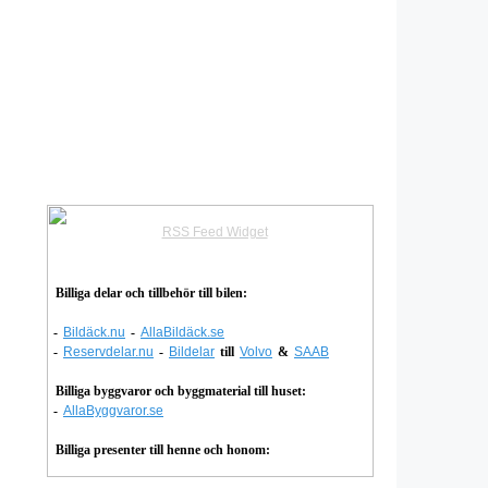
RSS Feed Widget
Billiga delar och tillbehör till bilen:
-
Bildäck.nu
-
AllaBildäck.se
-
Reservdelar.nu
-
Bildelar
till
Volvo
&
SAAB
Billiga byggvaror och byggmaterial till huset:
-
AllaByggvaror.se
Billiga presenter till henne och honom: