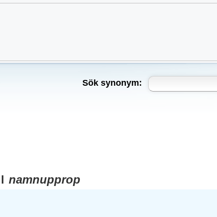
Sök synonym:
ll
namnupprop