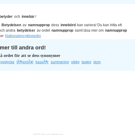
betyder
och
innebär
!
?
Betydelsen
av
namnupprop
dess
innebörd
kan variera! Du kan hitta ett
ch andra
betydelser
av ordet
namnupprop
samt läsa mer om
namnupprop
ler
Nationalencyklopedin
er till andra ord!
å ordet för att se dess synonymer
tygstycke
fÃ¶remÃ¥l
kassÃ¶r
summering
viktig
taskig
dom