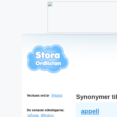
Synonymer ti
Veckans ord är
Ã¥tskild
appell
De senaste sökningarna:
GlÃ¤dje
fã¶rvã¤rv