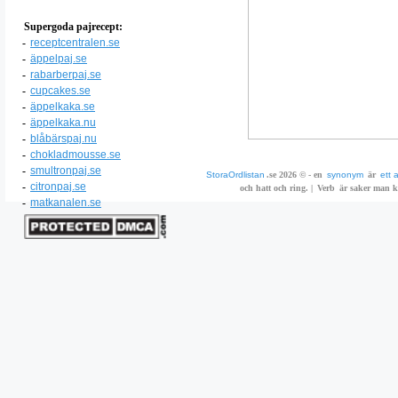
Supergoda pajrecept:
-
receptcentralen.se
-
äppelpaj.se
-
rabarberpaj.se
-
cupcakes.se
-
äppelkaka.se
-
äppelkaka.nu
-
blåbärspaj.nu
-
chokladmousse.se
-
smultronpaj.se
StoraOrdlistan
.se 2026 © - en
synonym
är
ett 
-
citronpaj.se
och hatt och ring. |
Verb
är saker man ka
-
matkanalen.se