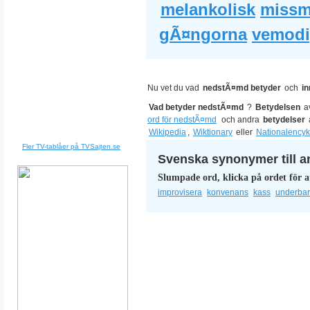
melankolisk
missm
gÃ¤ngorna
vemod
Nu vet du vad
nedstÃ¤md betyder
och
i
Vad betyder nedstÃ¤md
?
Betydelsen
a
ord för nedstÃ¤md
och andra
betydelser
Wikipedia
,
Wiktionary
eller
Nationalencyk
Fler TV-tablåer på TVSajten.se
Svenska synonymer till a
Slumpade ord, klicka på ordet för a
improvisera
konvenans
kass
underbar