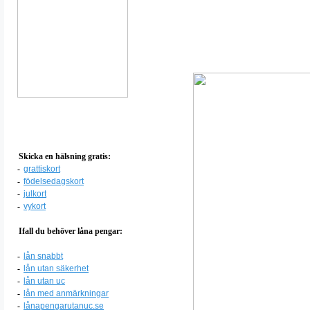
Skicka en hälsning gratis:
-
grattiskort
-
födelsedagskort
-
julkort
-
vykort
Ifall du behöver låna pengar:
-
lån snabbt
-
lån utan säkerhet
-
lån utan uc
-
lån med anmärkningar
-
lånapengarutanuc.se