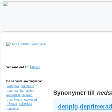
Veckans ord är
Ã¥tskild
De senaste sökningarna:
korrigera
cirkulã¤ra
asgarva
ligg
avliva
Synonymer till
neds
medelst skjutvapen
anstrã¤ngd
ovÃ¤ntad
FÃ¶rete
stÃ¥frÃ¤s
deppig
deprimera
tumstock