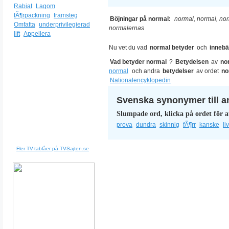
Rabiat
Lagom
fÃ¶rpackning
framsteg
Böjningar på normal:
normal, normal, no
Omfatta
underprivilegierad
normalernas
lift
Appellera
Nu vet du vad
normal betyder
och
innebä
Vad betyder normal
?
Betydelsen
av
no
normal
och andra
betydelser
av ordet
no
Nationalencyklopedin
Svenska synonymer till a
Slumpade ord, klicka på ordet för a
prova
dundra
skinnig
fÃ¶rr
kanske
li
Fler TV-tablåer på TVSajten.se