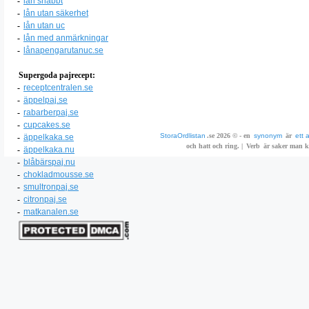
-
lån snabbt
-
lån utan säkerhet
-
lån utan uc
-
lån med anmärkningar
-
lånapengarutanuc.se
Supergoda pajrecept:
-
receptcentralen.se
-
äppelpaj.se
-
rabarberpaj.se
-
cupcakes.se
StoraOrdlistan
.se 2026 © - en
synonym
är
ett 
-
äppelkaka.se
och hatt och ring. |
Verb
är saker man ka
-
äppelkaka.nu
-
blåbärspaj.nu
-
chokladmousse.se
-
smultronpaj.se
-
citronpaj.se
-
matkanalen.se