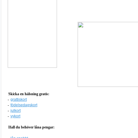
Skicka en hälsning gratis:
-
grattiskort
-
födelsedagskort
-
julkort
-
vykort
Ifall du behöver låna pengar: