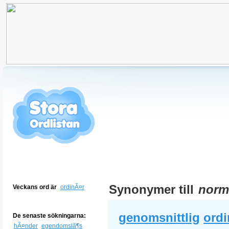
Synonymer till
norm
Veckans ord är
ordinÃ¤r
genomsnittlig
ordi
De senaste sökningarna:
hÃ¤nder
egendomslã¶s