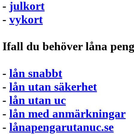
-
julkort
-
vykort
Ifall du behöver låna pen
-
lån snabbt
-
lån utan säkerhet
-
lån utan uc
-
lån med anmärkningar
-
lånapengarutanuc.se