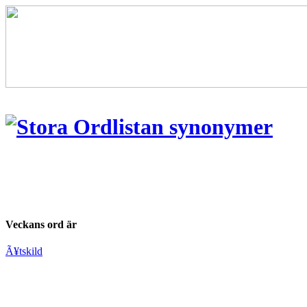
Veckans ord är
Ã¥tskild