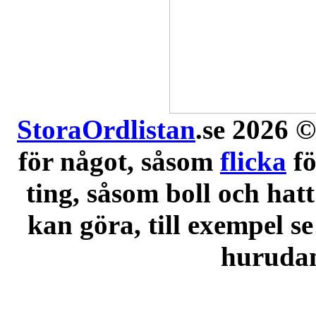
StoraOrdlistan
.se 2026 ©
för något, såsom
flicka
f
ting, såsom boll och hatt
kan göra, till exempel se
hurudana