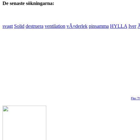
De senaste sökningarna:
svagt
Solid
destruera
ventilation
vÃ¤derlek
pinsamma
HYLLA
Iver
Ã
Fler T