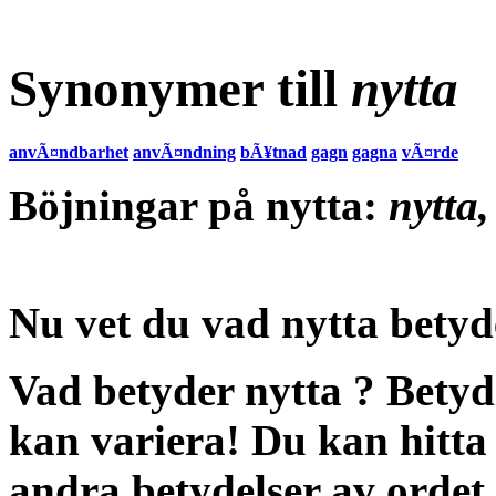
Synonymer till
nytta
anvÃ¤ndbarhet
anvÃ¤ndning
bÃ¥tnad
gagn
gagna
vÃ¤rde
Böjningar på nytta:
nytta,
Nu vet du vad
nytta betyd
Vad betyder nytta
?
Betyd
kan variera! Du kan hitta
andra
betydelser
av ordet