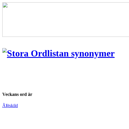
Veckans ord är
Ã¥tskild