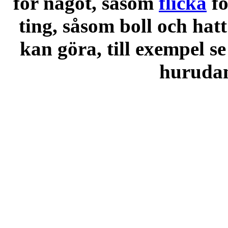
för något, såsom
flicka
f
ting, såsom boll och hatt
kan göra, till exempel se
hurudana