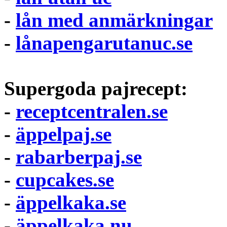
-
lån med anmärkningar
-
lånapengarutanuc.se
Supergoda pajrecept:
-
receptcentralen.se
-
äppelpaj.se
-
rabarberpaj.se
-
cupcakes.se
-
äppelkaka.se
-
äppelkaka.nu