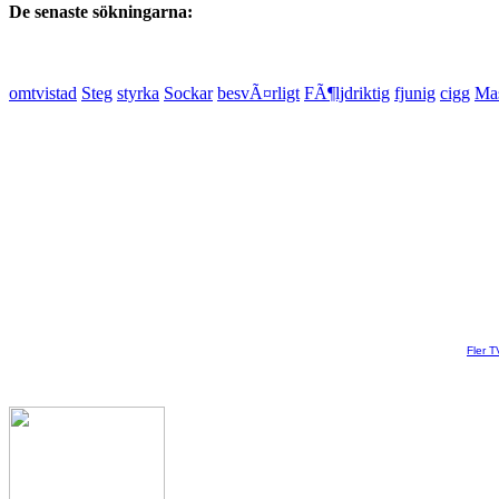
De senaste sökningarna:
omtvistad
Steg
styrka
Sockar
besvÃ¤rligt
FÃ¶ljdriktig
fjunig
cigg
Ma
Fler T