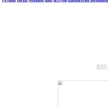
vÃ¤ldigt
tjockis
verkligen
slant
skÃ¶tsel
klassificering
permanen
RSS 