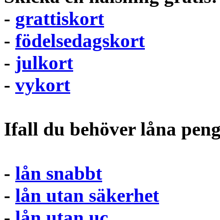
-
grattiskort
-
födelsedagskort
-
julkort
-
vykort
Ifall du behöver låna pen
-
lån snabbt
-
lån utan säkerhet
-
lån utan uc