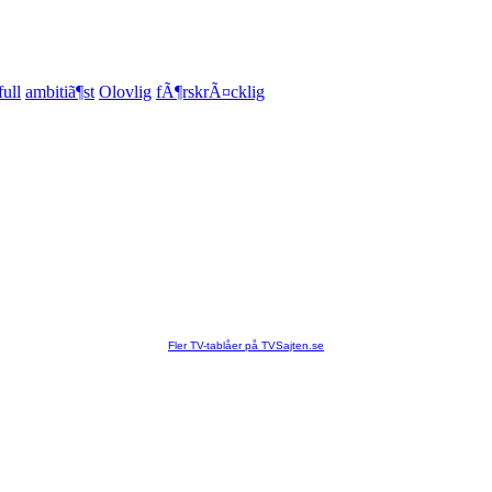
full
ambitiã¶st
Olovlig
fÃ¶rskrÃ¤cklig
Fler TV-tablåer på TVSajten.se