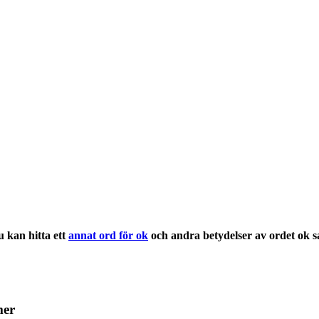
 kan hitta ett
annat ord för ok
och andra
betydelser
av ordet
ok
s
mer