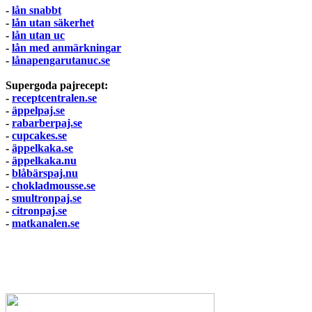
-
lån snabbt
-
lån utan säkerhet
-
lån utan uc
-
lån med anmärkningar
-
lånapengarutanuc.se
Supergoda pajrecept:
-
receptcentralen.se
-
äppelpaj.se
-
rabarberpaj.se
-
cupcakes.se
-
äppelkaka.se
-
äppelkaka.nu
-
blåbärspaj.nu
-
chokladmousse.se
-
smultronpaj.se
-
citronpaj.se
-
matkanalen.se