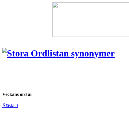
Veckans ord är
Ã¥tskild