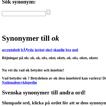
Sök synonym:
Synonymer till
ok
acceptabelt
bÃ¶rda
javisst
okej
skaplig
bra
god
Böjningar på ok:
ok, ok, oks, oket, okets, ok, oks, oken, okens
Nu vet du vad
ok betyder
och
innebär
!
Vad betyder ok
?
Betydelsen
av
ok
dess
innebörd
kan variera! Du
Nationalencyklopedin
Svenska synonymer till andra ord!
Slumpade ord, klicka på ordet för att se dess synony