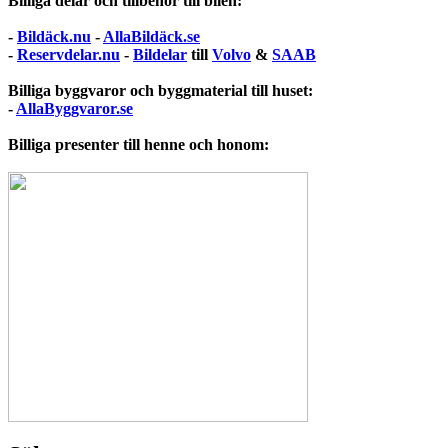
Billiga delar och tillbehör till bilen:
-
Bildäck.nu
-
AllaBildäck.se
-
Reservdelar.nu
-
Bildelar
till
Volvo
&
SAAB
Billiga byggvaror och byggmaterial till huset:
-
AllaByggvaror.se
Billiga presenter till henne och honom: