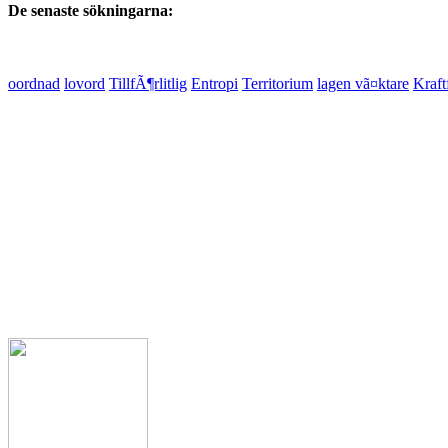
De senaste sökningarna:
oordnad
lovord
TillfÃ¶rlitlig
Entropi
Territorium
lagen vã¤ktare
Kraft