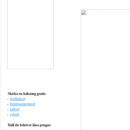
Skicka en hälsning gratis:
-
grattiskort
-
födelsedagskort
-
julkort
-
vykort
Ifall du behöver låna pengar: