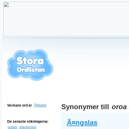
Synonymer till
oroa 
Veckans ord är
Ã¥tskild
Ã¤ngslas
De senaste sökningarna:
gisten
integrering