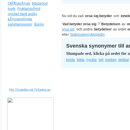
OfÃ¶rskrÃ¤ckt
tidsperiod
logik
FruktansvÃ¤rd
mycket stark avsky
Nu vet du vad
oroa sig betyder
och
inneb
kÃ¤nnemÃ¤rke
Vad betyder oroa sig
?
Betydelsen
av
o
sammansvuren
Burrig
oroa sig
och andra
betydelser
av ordet
o
eller
Nationalencyklopedin
Svenska synonymer till a
Slumpade ord, klicka på ordet för a
brista
bikta
hyckla
lott
bortom
delikat
Fler TV-tablåer på TVSajten.se