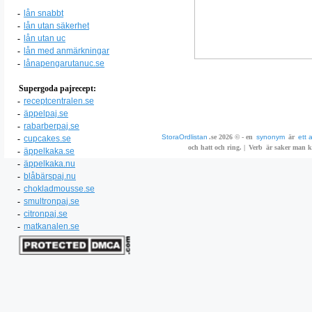
-
lån snabbt
-
lån utan säkerhet
-
lån utan uc
-
lån med anmärkningar
-
lånapengarutanuc.se
Supergoda pajrecept:
-
receptcentralen.se
-
äppelpaj.se
-
rabarberpaj.se
StoraOrdlistan
.se 2026 © - en
synonym
är
ett 
-
cupcakes.se
och hatt och ring. |
Verb
är saker man ka
-
äppelkaka.se
-
äppelkaka.nu
-
blåbärspaj.nu
-
chokladmousse.se
-
smultronpaj.se
-
citronpaj.se
-
matkanalen.se