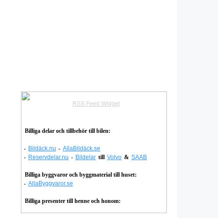
RSS Feed Widget
Billiga delar och tillbehör till bilen:
-
Bildäck.nu
-
AllaBildäck.se
-
Reservdelar.nu
-
Bildelar
till
Volvo
&
SAAB
Billiga byggvaror och byggmaterial till huset:
-
AllaByggvaror.se
Billiga presenter till henne och honom: