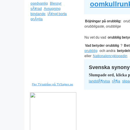
oomkullrunk
osedvanlig
Blessyr
sÃ¥rad
Avsugning
bindande
lÃ¥ngt borta
gnÃ¤lla
Böjningar på orubblig:
orub
orubbligaste, orubblige
Nu vet du vad
orubblig bety
Vad betyder orubblig
?
Bet
orubblig
och andra
betydel
eller
Nationalencyklopedin
Svenska synonym
Slumpade ord, klicka p
landsfÃ¶rvisa
rÃ¶ja
slip
Fler TV-tablåer på TVSajten.se