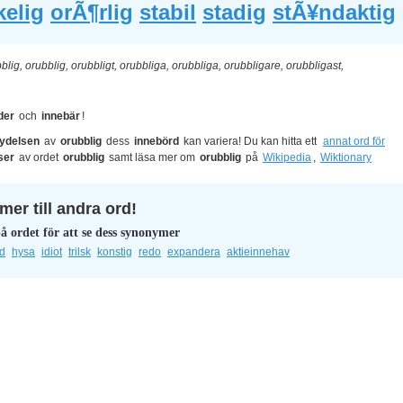
elig
orÃ¶rlig
stabil
stadig
stÃ¥ndaktig
blig, orubblig, orubbligt, orubbliga, orubbliga, orubbligare, orubbligast,
der
och
innebär
!
ydelsen
av
orubblig
dess
innebörd
kan variera! Du kan hitta ett
annat ord för
ser
av ordet
orubblig
samt läsa mer om
orubblig
på
Wikipedia
,
Wiktionary
er till andra ord!
å ordet för att se dess synonymer
ad
hysa
idiot
trilsk
konstig
redo
expandera
aktieinnehav