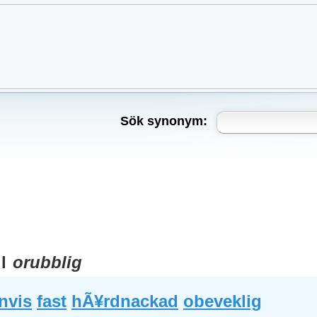
Sök synonym:
ll
orubblig
nvis
fast
hÃ¥rdnackad
obeveklig