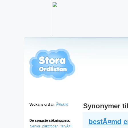
Synonymer ti
Veckans ord är
Ã¥tskild
bestÃ¤md
e
De senaste sökningarna:
Senior
plikttrogen
farvÃ¤l