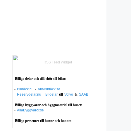
RSS Feed Widget
Billiga delar och tillbehör till bilen:
-
Bildäck.nu
-
AllaBildäck.se
-
Reservdelar.nu
-
Bildelar
till
Volvo
&
SAAB
Billiga byggvaror och byggmaterial till huset:
-
AllaByggvaror.se
Billiga presenter till henne och honom: