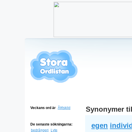
Synonymer ti
Veckans ord är
Ã¥tskild
egen
indivi
De senaste sökningarna:
bedrã¤geri
Lyte