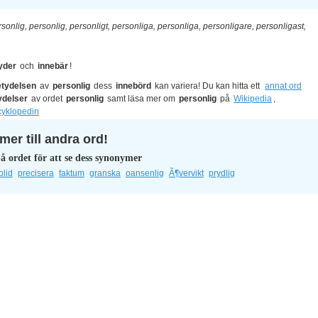
sonlig, personlig, personligt, personliga, personliga, personligare, personligast,
yder
och
innebär
!
tydelsen
av
personlig
dess
innebörd
kan variera! Du kan hitta ett
annat ord
ydelser
av ordet
personlig
samt läsa mer om
personlig
på
Wikipedia
,
cyklopedin
er till andra ord!
å ordet för att se dess synonymer
blid
precisera
faktum
granska
oansenlig
Ã¶vervikt
prydlig