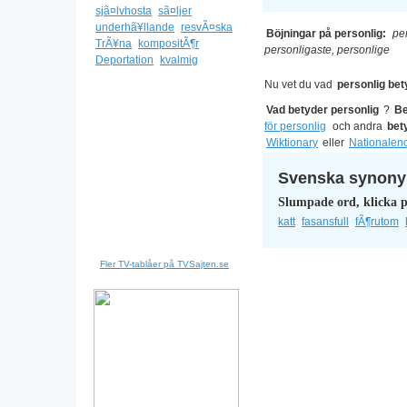
sjã¤lvhosta
sã¤ljer
underhã¥llande
resvÃ¤ska
Böjningar på personlig:
per
TrÃ¥na
kompositÃ¶r
personligaste, personlige
Deportation
kvalmig
Nu vet du vad
personlig bet
Vad betyder personlig
?
Be
för personlig
och andra
bet
Wiktionary
eller
Nationalen
Svenska synonym
Slumpade ord, klicka p
katt
fasansfull
fÃ¶rutom
Fler TV-tablåer på TVSajten.se