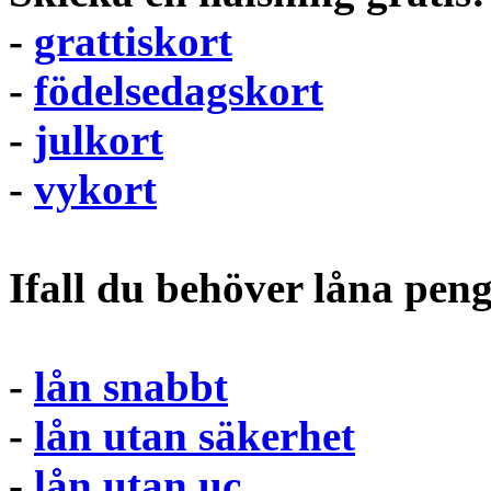
-
grattiskort
-
födelsedagskort
-
julkort
-
vykort
Ifall du behöver låna pen
-
lån snabbt
-
lån utan säkerhet
-
lån utan uc