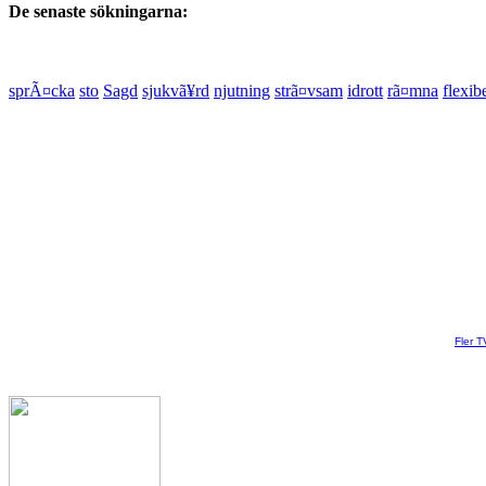
De senaste sökningarna:
sprÃ¤cka
sto
Sagd
sjukvã¥rd
njutning
strã¤vsam
idrott
rã¤mna
flexib
Fler T