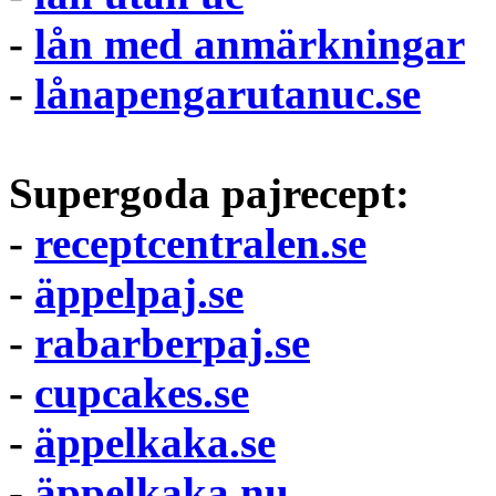
-
lån med anmärkningar
-
lånapengarutanuc.se
Supergoda pajrecept:
-
receptcentralen.se
-
äppelpaj.se
-
rabarberpaj.se
-
cupcakes.se
-
äppelkaka.se
-
äppelkaka.nu