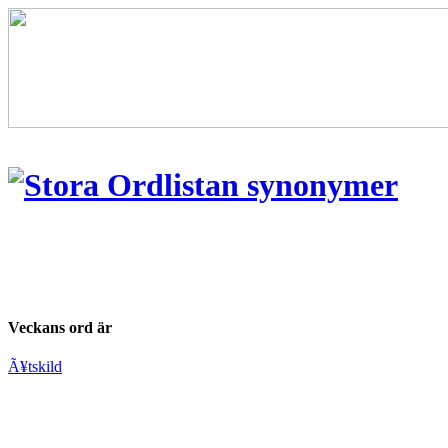
Veckans ord är
Ã¥tskild