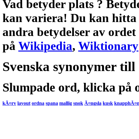
Vad betyder plats
?
Betyd
kan variera! Du kan hitta
andra
betydelser
av ordet
på
Wikipedia
,
Wiktionary
Svenska synonymer till
Slumpade ord, klicka på o
kÃ¤rv
layout
ordna
spana
mallig
snok
Ã¤ngsla
kusk
knapphÃ¤n