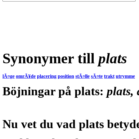
Synonymer till
plats
lÃ¤ge
omrÃ¥de
placering
position
stÃ¤lle
sÃ¤te
trakt
utrymme
Böjningar på plats:
plats,
Nu vet du vad
plats betyd