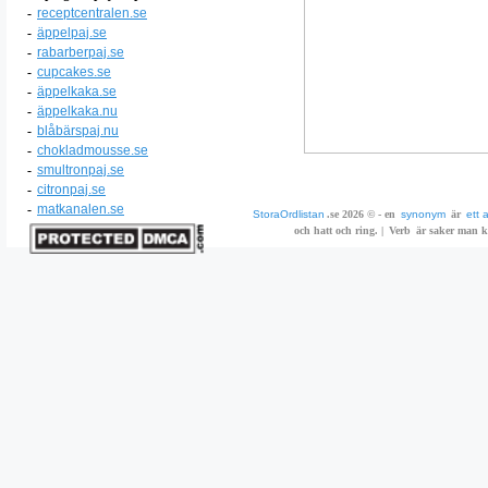
-
receptcentralen.se
-
äppelpaj.se
-
rabarberpaj.se
-
cupcakes.se
-
äppelkaka.se
-
äppelkaka.nu
-
blåbärspaj.nu
-
chokladmousse.se
-
smultronpaj.se
-
citronpaj.se
-
matkanalen.se
StoraOrdlistan
.se 2026 © - en
synonym
är
ett 
och hatt och ring. |
Verb
är saker man ka