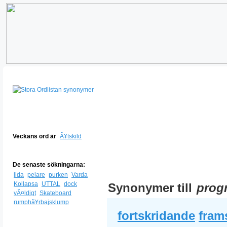
Veckans ord är
Ã¥tskild
De senaste sökningarna:
lida
pelare
purken
Varda
Kollapsa
UTTAL
dock
Synonymer till
prog
vÃ¤ldigt
Skateboard
rumphã¥rbajsklump
fortskridande
fram