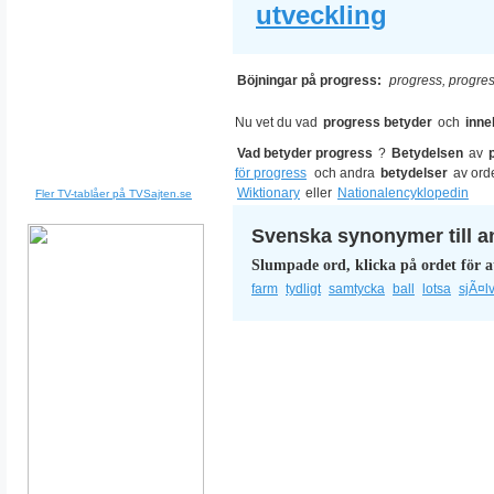
utveckling
Böjningar på progress:
progress, progre
Nu vet du vad
progress betyder
och
inne
Vad betyder progress
?
Betydelsen
av
för progress
och andra
betydelser
av ord
Wiktionary
eller
Nationalencyklopedin
Fler TV-tablåer på TVSajten.se
Svenska synonymer till a
Slumpade ord, klicka på ordet för a
farm
tydligt
samtycka
ball
lotsa
sjÃ¤l