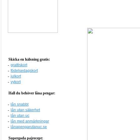
Skicka en hälsning gratis:
-
grattiskort
-
födelsedagskort
-
julkort
-
vykort
Ifall du behöver låna pengar:
-
lån snabbt
-
lån utan säkerhet
-
lån utan uc
-
lån med anmärkningar
-
lånapengarutanuc.se
Supergoda pajrecept: