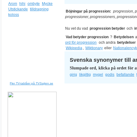
Arom
hihi
ombyte
Mycke
Utstickande
tilldragning
Böjningar på progression:
progression, 
koloss
progressioner, progressioners, progressio
Nu vet du vad
progression betyder
och
i
Vad betyder progression
?
Betydelsen
ord för progression
och andra
betydelser
Wikipedia
,
Wiktionary
eller
Nationalencyk
Svenska synonymer till a
Slumpade ord, klicka på ordet för a
girig
likgiltig
mygel
godis
befallande
Fler TV-tablåer på TVSajten.se