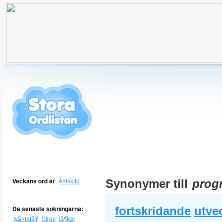
Synonymer till
prog
Veckans ord är
Ã¥tskild
fortskridande
utve
De senaste sökningarna:
tvã¤rslã¥
Strax
lã¶kar