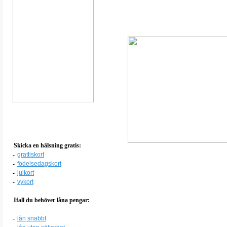
Skicka en hälsning gratis:
-
grattiskort
-
födelsedagskort
-
julkort
-
vykort
Ifall du behöver låna pengar:
-
lån snabbt