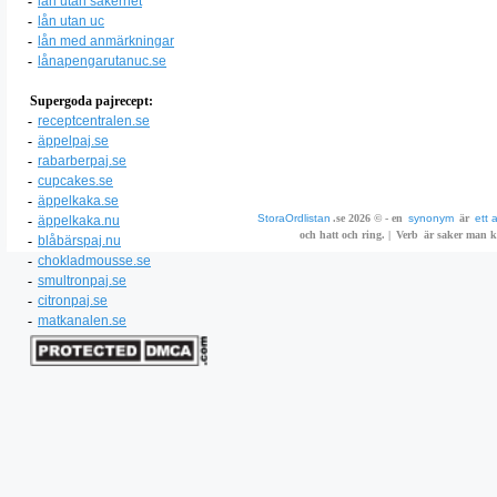
-
lån utan säkerhet
-
lån utan uc
-
lån med anmärkningar
-
lånapengarutanuc.se
Supergoda pajrecept:
-
receptcentralen.se
-
äppelpaj.se
-
rabarberpaj.se
-
cupcakes.se
-
äppelkaka.se
StoraOrdlistan
.se 2026 © - en
synonym
är
ett 
-
äppelkaka.nu
och hatt och ring. |
Verb
är saker man ka
-
blåbärspaj.nu
-
chokladmousse.se
-
smultronpaj.se
-
citronpaj.se
-
matkanalen.se