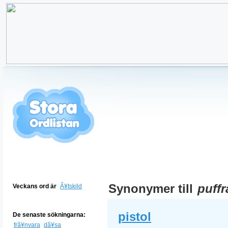
Synonymer till
puffr
Veckans ord är
Ã¥tskild
pistol
De senaste sökningarna:
frã¥nvara
dã¥sa