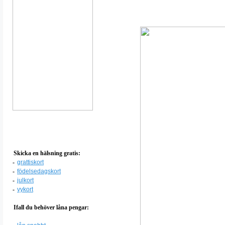
Skicka en hälsning gratis:
-
grattiskort
-
födelsedagskort
-
julkort
-
vykort
Ifall du behöver låna pengar: