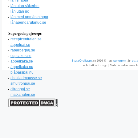
-
lån snabbt
-
lån utan säkerhet
-
lån utan uc
-
lån med anmärkningar
-
lånapengarutanuc.se
Supergoda pajrecept:
-
receptcentralen.se
-
äppelpaj.se
-
rabarberpaj.se
-
cupcakes.se
StoraOrdlistan
.se 2026 © - en
synonym
är
ett 
-
äppelkaka.se
och hatt och ring. |
Verb
är saker man ka
-
äppelkaka.nu
-
blåbärspaj.nu
-
chokladmousse.se
-
smultronpaj.se
-
citronpaj.se
-
matkanalen.se