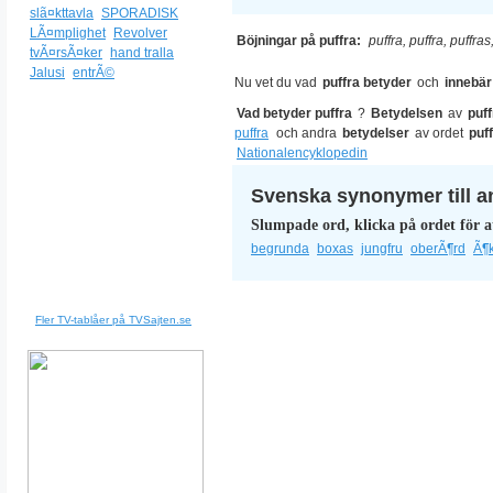
slã¤kttavla
SPORADISK
LÃ¤mplighet
Revolver
Böjningar på puffra:
puffra, puffra, puffras
tvÃ¤rsÃ¤ker
hand tralla
Jalusi
entrÃ©
Nu vet du vad
puffra betyder
och
innebär
Vad betyder puffra
?
Betydelsen
av
puff
puffra
och andra
betydelser
av ordet
puf
Nationalencyklopedin
Svenska synonymer till a
Slumpade ord, klicka på ordet för a
begrunda
boxas
jungfru
oberÃ¶rd
Ã¶
Fler TV-tablåer på TVSajten.se