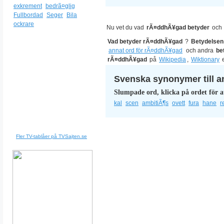
exkrement
bedrã¤glig
Fullbordad
Seger
Bila
ockrare
Nu vet du vad
rÃ¤ddhÃ¥gad betyder
och
Vad betyder rÃ¤ddhÃ¥gad
?
Betydelsen
annat ord för rÃ¤ddhÃ¥gad
och andra
be
rÃ¤ddhÃ¥gad
på
Wikipedia
,
Wiktionary
e
Svenska synonymer till a
Slumpade ord, klicka på ordet för a
kal
scen
ambitiÃ¶s
ovett
fura
hane
r
Fler TV-tablåer på TVSajten.se