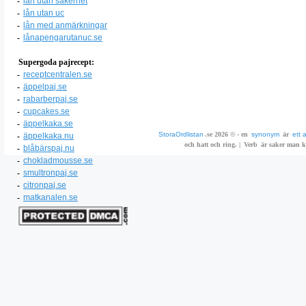
-
lån utan säkerhet
-
lån utan uc
-
lån med anmärkningar
-
lånapengarutanuc.se
Supergoda pajrecept:
-
receptcentralen.se
-
äppelpaj.se
-
rabarberpaj.se
-
cupcakes.se
-
äppelkaka.se
StoraOrdlistan
.se 2026 © - en
synonym
är
ett 
-
äppelkaka.nu
och hatt och ring. |
Verb
är saker man ka
-
blåbärspaj.nu
-
chokladmousse.se
-
smultronpaj.se
-
citronpaj.se
-
matkanalen.se