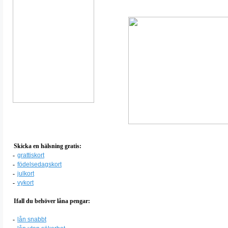
Skicka en hälsning gratis:
-
grattiskort
-
födelsedagskort
-
julkort
-
vykort
Ifall du behöver låna pengar:
-
lån snabbt