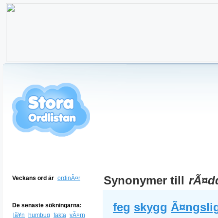
Synonymer till
rÃ¤d
Veckans ord är
ordinÃ¤r
feg
skygg
Ã¤ngsli
De senaste sökningarna:
lã¥n
humbug
fakta
vÃ¤rn