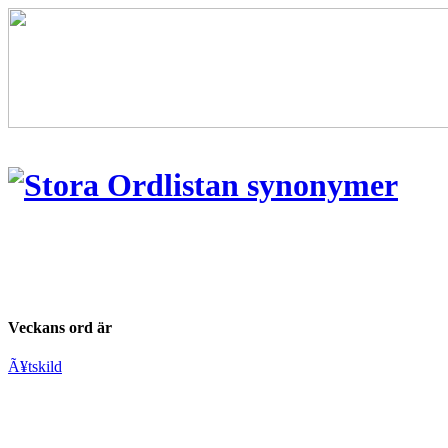
Veckans ord är
Ã¥tskild