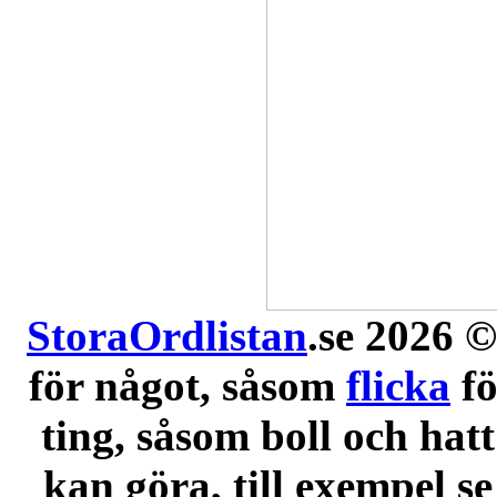
StoraOrdlistan
.se 2026 ©
för något, såsom
flicka
f
ting, såsom boll och hatt
kan göra, till exempel se