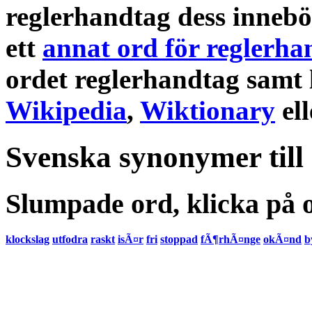
reglerhandtag
dess
inneb
ett
annat ord för reglerha
ordet
reglerhandtag
samt
Wikipedia
,
Wiktionary
el
Svenska synonymer till
Slumpade ord, klicka på o
klockslag
utfodra
raskt
isÃ¤r
fri
stoppad
fÃ¶rhÃ¤nge
okÃ¤nd
b