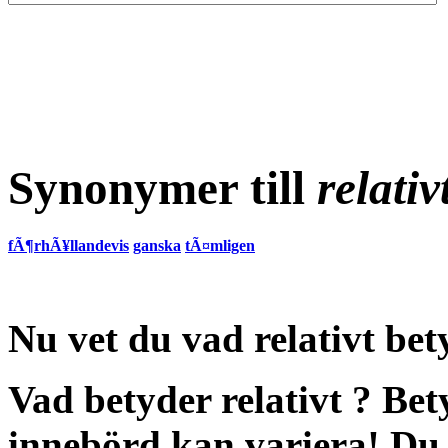
Synonymer till
relativ
fÃ¶rhÃ¥llandevis
ganska
tÃ¤mligen
Nu vet du vad
relativt bet
Vad betyder relativt
?
Bet
innebörd
kan variera! Du 