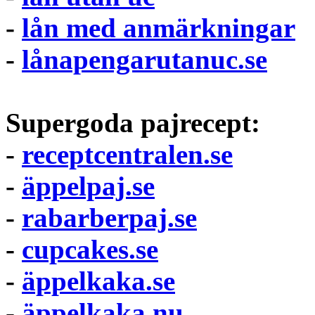
-
lån med anmärkningar
-
lånapengarutanuc.se
Supergoda pajrecept:
-
receptcentralen.se
-
äppelpaj.se
-
rabarberpaj.se
-
cupcakes.se
-
äppelkaka.se
-
äppelkaka.nu