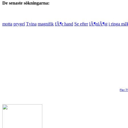
De senaste sökningarna:
motta
prygel
Tvina
magnifik
fÃ¶r hand
Se efter
lÃ¶nlÃ¶st
i ringa mã
Fler T