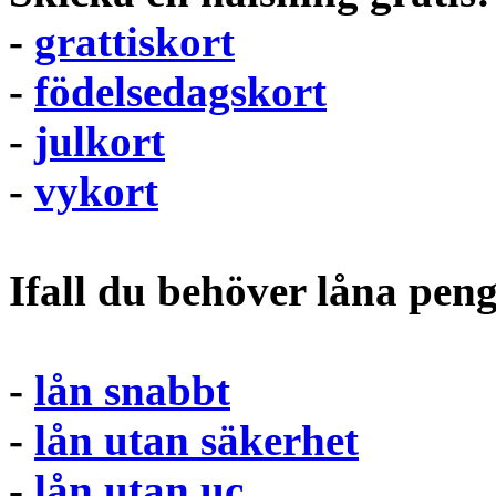
-
grattiskort
-
födelsedagskort
-
julkort
-
vykort
Ifall du behöver låna pen
-
lån snabbt
-
lån utan säkerhet
-
lån utan uc