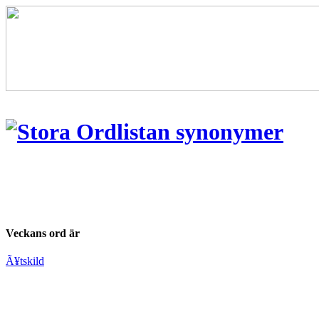
Veckans ord är
Ã¥tskild