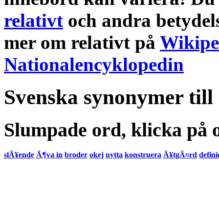
relativt
och andra
betydel
mer om
relativt
på
Wikipe
Nationalencyklopedin
Svenska synonymer till
Slumpade ord, klicka på o
slÃ¥ende
Ã¶va in
broder
okej
nytta
konstruera
Ã¥tgÃ¤rd
defini