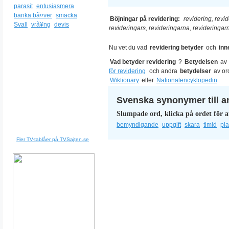
parasit
entusiasmera
banka bã¤ver
smacka
Böjningar på revidering:
revidering, revid
Svall
vrã¥ng
devis
revideringars, revideringarna, revideringar
Nu vet du vad
revidering betyder
och
inn
Vad betyder revidering
?
Betydelsen
av
för revidering
och andra
betydelser
av or
Wiktionary
eller
Nationalencyklopedin
Svenska synonymer till a
Slumpade ord, klicka på ordet för a
bemyndigande
uppgift
skara
timid
pl
Fler TV-tablåer på TVSajten.se