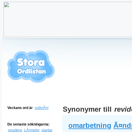
Synonymer till
revid
Veckans ord är
ordinÃ¤r
omarbetning
Ã¤nd
De senaste sökningarna:
resultera
LÃ¤mplig
slantar