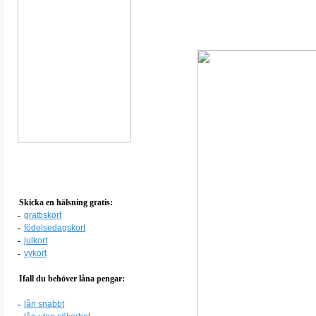
Skicka en hälsning gratis:
-
grattiskort
-
födelsedagskort
-
julkort
-
vykort
Ifall du behöver låna pengar:
-
lån snabbt