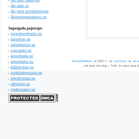
-
lån utan säkerhet
-
lån utan uc
-
lån med anmärkningar
-
lånapengarutanuc.se
Supergoda pajrecept:
-
receptcentralen.se
-
äppelpaj.se
-
rabarberpaj.se
-
cupcakes.se
-
äppelkaka.se
StoraOrdlistan
.se 2026 © - en
synonym
är
ett 
-
äppelkaka.nu
och hatt och ring. |
Verb
är saker man ka
-
blåbärspaj.nu
-
chokladmousse.se
-
smultronpaj.se
-
citronpaj.se
-
matkanalen.se