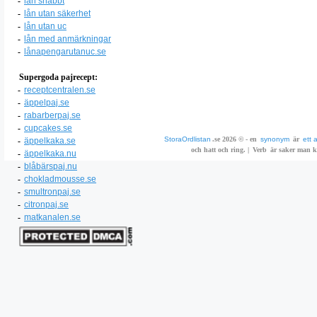
-
lån snabbt
-
lån utan säkerhet
-
lån utan uc
-
lån med anmärkningar
-
lånapengarutanuc.se
Supergoda pajrecept:
-
receptcentralen.se
-
äppelpaj.se
-
rabarberpaj.se
-
cupcakes.se
StoraOrdlistan
.se 2026 © - en
synonym
är
ett 
-
äppelkaka.se
och hatt och ring. |
Verb
är saker man ka
-
äppelkaka.nu
-
blåbärspaj.nu
-
chokladmousse.se
-
smultronpaj.se
-
citronpaj.se
-
matkanalen.se