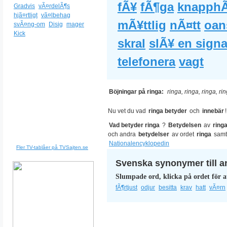
fÃ¥
fÃ¶ga
knapphÃ
Gradvis
vÃ¤rdelÃ¶s
hjã¤rtligt
vã¤lbehag
mÃ¥ttlig
nÃ¤tt
oan
svÃ¤ng-om
Disig
mager
Kick
skral
slÃ¥ en signa
telefonera
vagt
Böjningar på ringa:
ringa, ringa, ringa, ri
Nu vet du vad
ringa betyder
och
innebär
!
Vad betyder ringa
?
Betydelsen
av
ring
och andra
betydelser
av ordet
ringa
samt
Nationalencyklopedin
Fler TV-tablåer på TVSajten.se
Svenska synonymer till a
Slumpade ord, klicka på ordet för a
fÃ¶rtjust
odjur
besitta
krav
hatt
vÃ¤rn