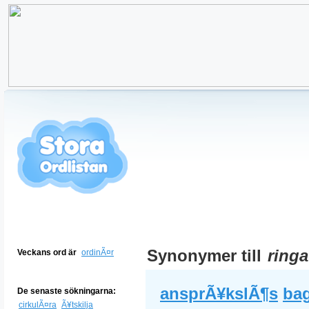
Synonymer till
ringa
Veckans ord är
ordinÃ¤r
ansprÃ¥kslÃ¶s
bag
De senaste sökningarna:
cirkulÃ¤ra
Ã¥tskilja