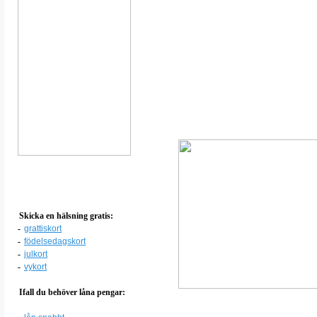
Skicka en hälsning gratis:
-
grattiskort
-
födelsedagskort
-
julkort
-
vykort
Ifall du behöver låna pengar: