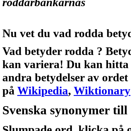
roddarbänkarnas
Nu vet du vad
rodda bety
Vad betyder rodda
?
Bety
kan variera! Du kan hitta
andra
betydelser
av ordet
på
Wikipedia
,
Wiktionary
Svenska synonymer till
Slumpade ord, klicka på o