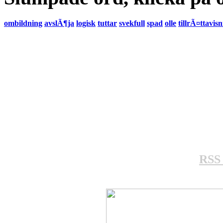
ombildning
avslÃ¶ja
logisk
tuttar
svekfull
spad
olle
tillrÃ¤ttavis
RSS 