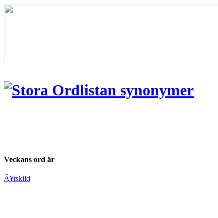
Veckans ord är
Ã¥tskild