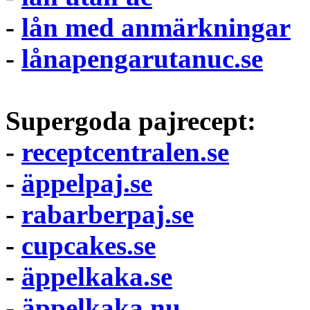
-
lån med anmärkningar
-
lånapengarutanuc.se
Supergoda pajrecept:
-
receptcentralen.se
-
äppelpaj.se
-
rabarberpaj.se
-
cupcakes.se
-
äppelkaka.se
-
äppelkaka.nu