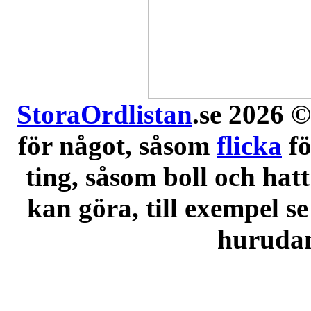
StoraOrdlistan
.se 2026 ©
för något, såsom
flicka
f
ting, såsom boll och hatt
kan göra, till exempel se
hurudana