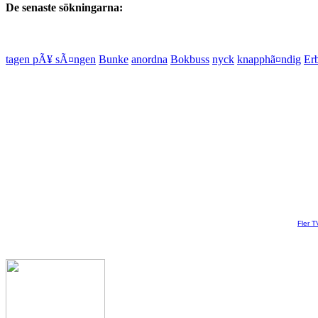
De senaste sökningarna:
tagen pÃ¥ sÃ¤ngen
Bunke
anordna
Bokbuss
nyck
knapphã¤ndig
Er
Fler T