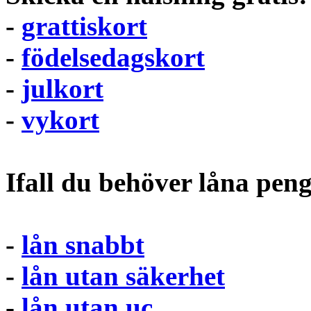
-
grattiskort
-
födelsedagskort
-
julkort
-
vykort
Ifall du behöver låna pen
-
lån snabbt
-
lån utan säkerhet
-
lån utan uc