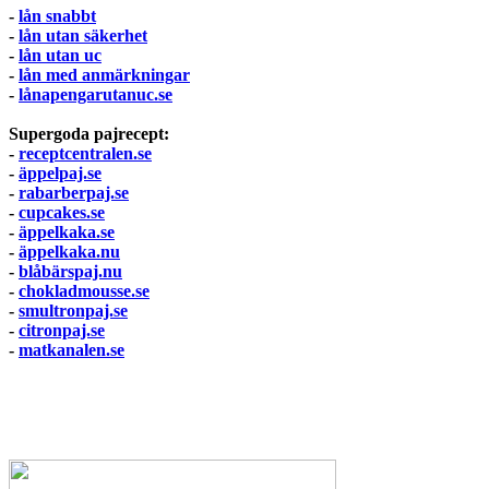
-
lån snabbt
-
lån utan säkerhet
-
lån utan uc
-
lån med anmärkningar
-
lånapengarutanuc.se
Supergoda pajrecept:
-
receptcentralen.se
-
äppelpaj.se
-
rabarberpaj.se
-
cupcakes.se
-
äppelkaka.se
-
äppelkaka.nu
-
blåbärspaj.nu
-
chokladmousse.se
-
smultronpaj.se
-
citronpaj.se
-
matkanalen.se