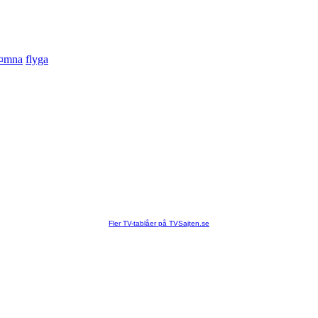
¤mna
flyga
Fler TV-tablåer på TVSajten.se