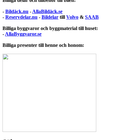
Billiga delar och tillbehör till bilen:
-
Bildäck.nu
-
AllaBildäck.se
-
Reservdelar.nu
-
Bildelar
till
Volvo
&
SAAB
Billiga byggvaror och byggmaterial till huset:
-
AllaByggvaror.se
Billiga presenter till henne och honom: