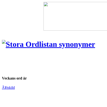
Veckans ord är
Ã¥tskild