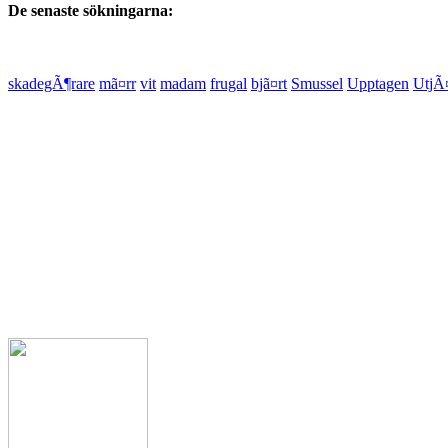
De senaste sökningarna:
skadegÃ¶rare
mã¤rr
vit
madam
frugal
bjã¤rt
Smussel
Upptagen
UtjÃ