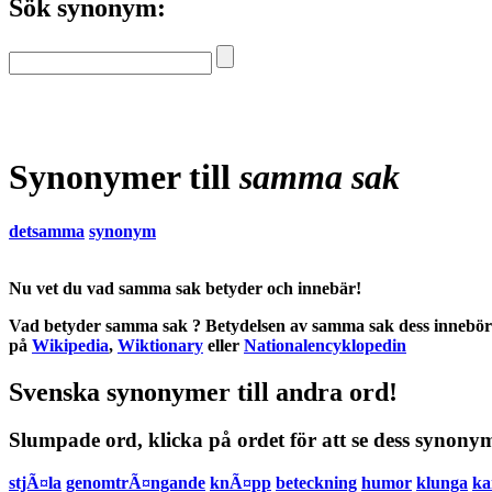
Sök synonym:
Synonymer till
samma sak
detsamma
synonym
Nu vet du vad
samma sak betyder
och
innebär
!
Vad betyder samma sak
?
Betydelsen
av
samma sak
dess
innebö
på
Wikipedia
,
Wiktionary
eller
Nationalencyklopedin
Svenska synonymer till andra ord!
Slumpade ord, klicka på ordet för att se dess synony
stjÃ¤la
genomtrÃ¤ngande
knÃ¤pp
beteckning
humor
klunga
ka