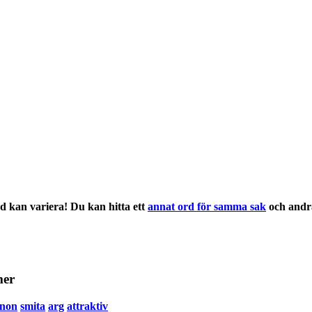
rd
kan variera! Du kan hitta ett
annat ord för samma sak
och and
mer
non
smita
arg
attraktiv