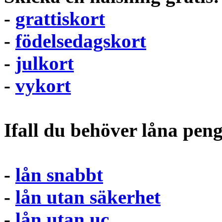
-
grattiskort
-
födelsedagskort
-
julkort
-
vykort
Ifall du behöver låna pen
-
lån snabbt
-
lån utan säkerhet
-
lån utan uc