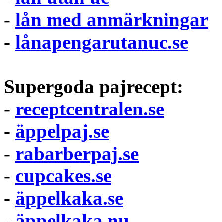
-
lån med anmärkningar
-
lånapengarutanuc.se
Supergoda pajrecept:
-
receptcentralen.se
-
äppelpaj.se
-
rabarberpaj.se
-
cupcakes.se
-
äppelkaka.se
-
äppelkaka.nu