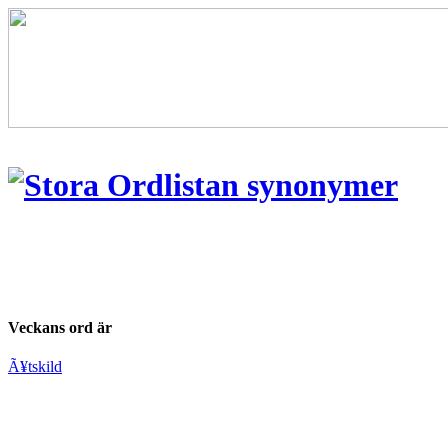
Veckans ord är
Ã¥tskild