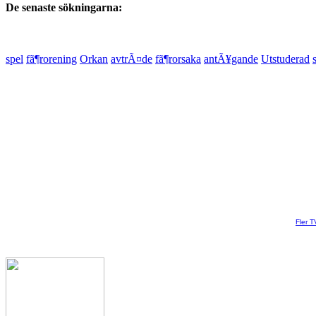
De senaste sökningarna:
spel
fã¶rorening
Orkan
avtrÃ¤de
fã¶rorsaka
antÃ¥gande
Utstuderad
Fler T