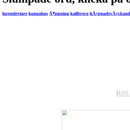
lurendrejare
kungahus
Ã¶ppning
kalibrera
hÃ¤pnadsvÃ¤ckand
RSS 