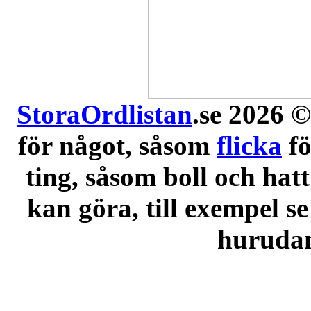
StoraOrdlistan
.se 2026 ©
för något, såsom
flicka
f
ting, såsom boll och hatt
kan göra, till exempel se
hurudana