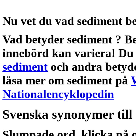
Nu vet du vad
sediment b
Vad betyder sediment
?
Be
innebörd
kan variera! Du 
sediment
och andra
betyd
läsa mer om
sediment
på
Nationalencyklopedin
Svenska synonymer till
Slumpade ord, klicka på o