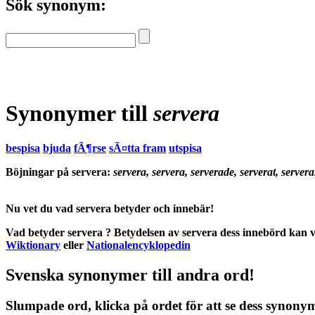
Sök synonym:
Synonymer till
servera
bespisa
bjuda
fÃ¶rse
sÃ¤tta fram
utspisa
Böjningar på servera:
servera, servera, serverade, serverat, servera
Nu vet du vad
servera betyder
och
innebär
!
Vad betyder servera
?
Betydelsen
av
servera
dess
innebörd
kan v
Wiktionary
eller
Nationalencyklopedin
Svenska synonymer till andra ord!
Slumpade ord, klicka på ordet för att se dess synony