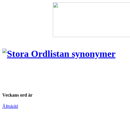
Veckans ord är
Ã¥tskild