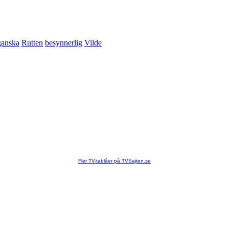
ganska
Rutten
besynnerlig
Vilde
Fler TV-tablåer på TVSajten.se