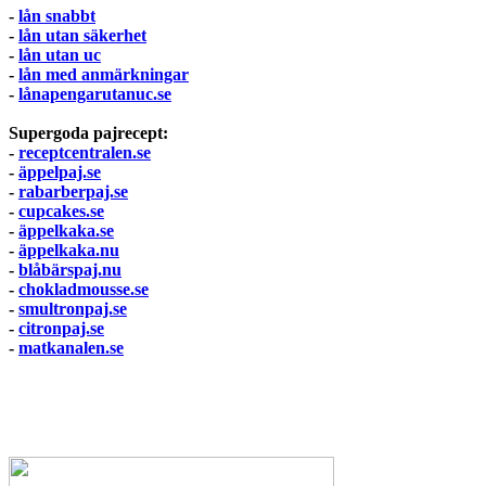
-
lån snabbt
-
lån utan säkerhet
-
lån utan uc
-
lån med anmärkningar
-
lånapengarutanuc.se
Supergoda pajrecept:
-
receptcentralen.se
-
äppelpaj.se
-
rabarberpaj.se
-
cupcakes.se
-
äppelkaka.se
-
äppelkaka.nu
-
blåbärspaj.nu
-
chokladmousse.se
-
smultronpaj.se
-
citronpaj.se
-
matkanalen.se