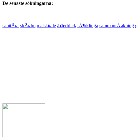
De senaste sökningarna:
sanitÃ¤r
skÃ¤lm
matstã¤lle
ã¥terblick
fÃ¶rklinga
sammanrÃ¤kning