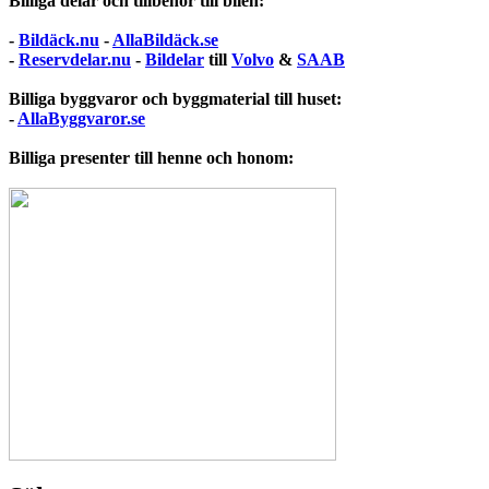
Billiga delar och tillbehör till bilen:
-
Bildäck.nu
-
AllaBildäck.se
-
Reservdelar.nu
-
Bildelar
till
Volvo
&
SAAB
Billiga byggvaror och byggmaterial till huset:
-
AllaByggvaror.se
Billiga presenter till henne och honom: