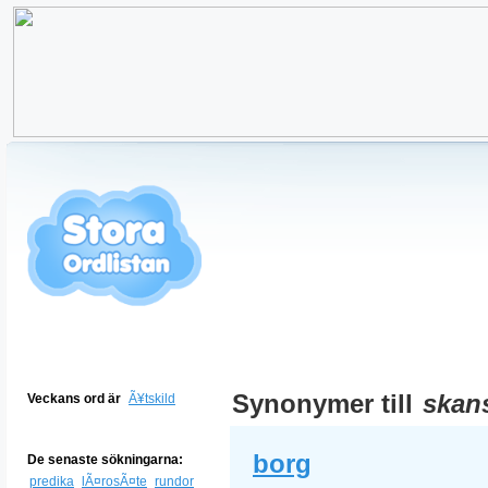
Synonymer till
skan
Veckans ord är
Ã¥tskild
borg
De senaste sökningarna:
predika
lÃ¤rosÃ¤te
rundor