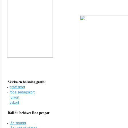
Skicka en hälsning gratis:
-
grattiskort
-
födelsedagskort
-
julkort
-
vykort
Ifall du behöver låna pengar:
-
lån snabbt