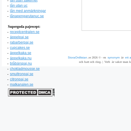
-
lån utan säkerhet
-
lån utan uc
-
lån med anmärkningar
-
lånapengarutanuc.se
Supergoda pajrecept:
-
receptcentralen.se
-
äppelpaj.se
-
rabarberpaj.se
-
cupcakes.se
-
äppelkaka.se
StoraOrdlistan
.se 2026 © - en
synonym
är
ett 
-
äppelkaka.nu
och hatt och ring. |
Verb
är saker man ka
-
blåbärspaj.nu
-
chokladmousse.se
-
smultronpaj.se
-
citronpaj.se
-
matkanalen.se