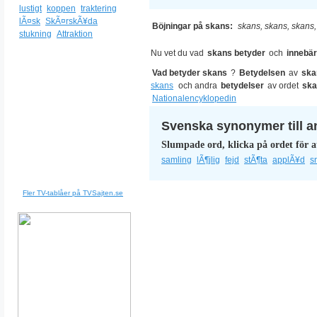
lustigt
koppen
traktering
lÃ¤sk
SkÃ¤rskÃ¥da
Böjningar på skans:
skans, skans, skans
stukning
Attraktion
Nu vet du vad
skans betyder
och
innebär
Vad betyder skans
?
Betydelsen
av
ska
skans
och andra
betydelser
av ordet
sk
Nationalencyklopedin
Svenska synonymer till a
Slumpade ord, klicka på ordet för a
samling
lÃ¶jlig
fejd
stÃ¶ta
applÃ¥d
s
Fler TV-tablåer på TVSajten.se