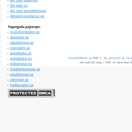
-
lån utan säkerhet
-
lån utan uc
-
lån med anmärkningar
-
lånapengarutanuc.se
Supergoda pajrecept:
-
receptcentralen.se
-
äppelpaj.se
-
rabarberpaj.se
-
cupcakes.se
-
äppelkaka.se
StoraOrdlistan
.se 2026 © - en
synonym
är
ett 
-
äppelkaka.nu
och hatt och ring. |
Verb
är saker man ka
-
blåbärspaj.nu
-
chokladmousse.se
-
smultronpaj.se
-
citronpaj.se
-
matkanalen.se