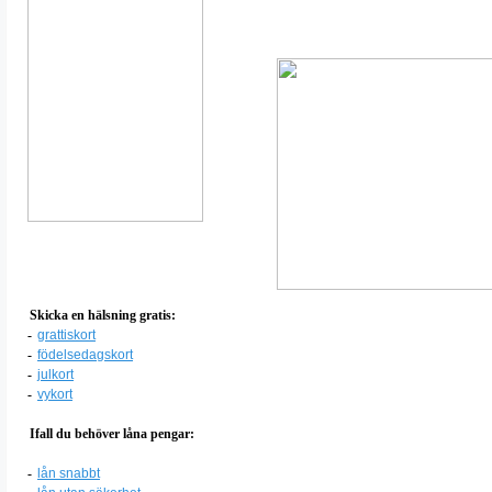
Skicka en hälsning gratis:
-
grattiskort
-
födelsedagskort
-
julkort
-
vykort
Ifall du behöver låna pengar:
-
lån snabbt