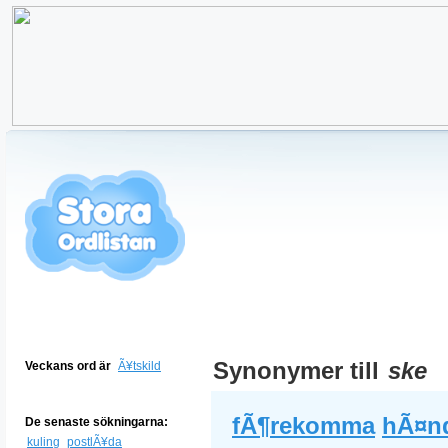
Synonymer till
ske
Veckans ord är
Ã¥tskild
fÃ¶rekomma
hÃ¤n
De senaste sökningarna:
kuling
postlÃ¥da