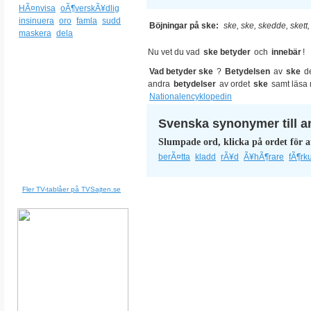
HÃ¤nvisa
oÃ¶verskÃ¥dlig
insinuera
oro
famla
sudd
Böjningar på ske:
ske, ske, skedde, skett,
maskera
dela
Nu vet du vad
ske betyder
och
innebär
!
Vad betyder ske
?
Betydelsen
av
ske
d
andra
betydelser
av ordet
ske
samt läsa
Nationalencyklopedin
Svenska synonymer till a
Slumpade ord, klicka på ordet för a
berÃ¤tta
kladd
rÃ¥d
Ã¥hÃ¶rare
fÃ¶rk
Fler TV-tablåer på TVSajten.se