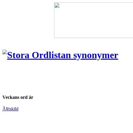
Veckans ord är
Ã¥tskild