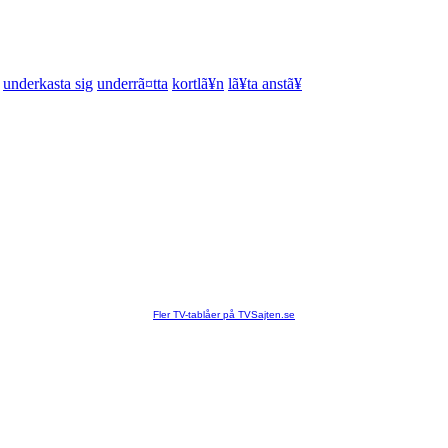
underkasta sig
underrã¤tta
kortlã¥n
lã¥ta anstã¥
Fler TV-tablåer på TVSajten.se