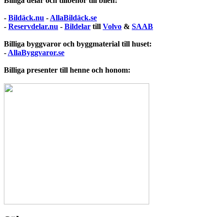
Billiga delar och tillbehör till bilen:
-
Bildäck.nu
-
AllaBildäck.se
-
Reservdelar.nu
-
Bildelar
till
Volvo
&
SAAB
Billiga byggvaror och byggmaterial till huset:
-
AllaByggvaror.se
Billiga presenter till henne och honom: