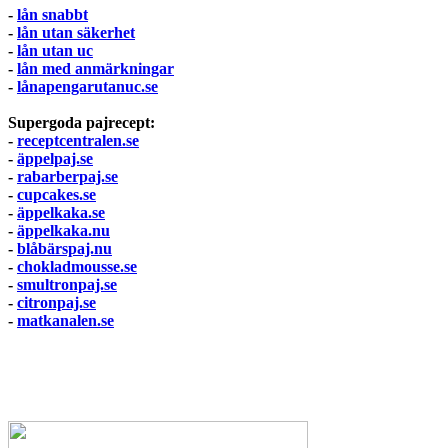
-
lån snabbt
-
lån utan säkerhet
-
lån utan uc
-
lån med anmärkningar
-
lånapengarutanuc.se
Supergoda pajrecept:
-
receptcentralen.se
-
äppelpaj.se
-
rabarberpaj.se
-
cupcakes.se
-
äppelkaka.se
-
äppelkaka.nu
-
blåbärspaj.nu
-
chokladmousse.se
-
smultronpaj.se
-
citronpaj.se
-
matkanalen.se