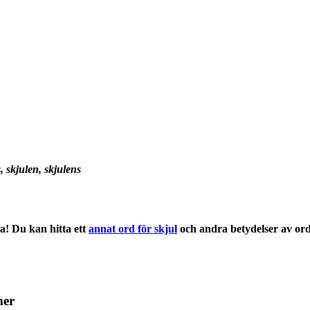
ls, skjulen, skjulens
a! Du kan hitta ett
annat ord för skjul
och andra
betydelser
av or
mer