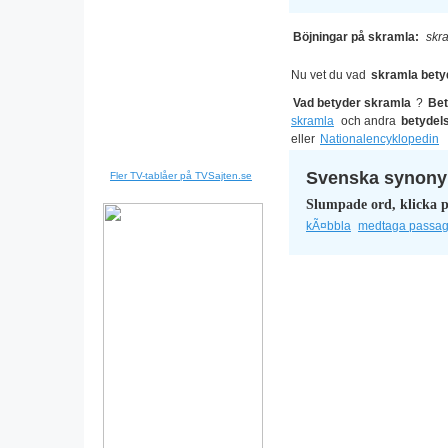
Böjningar på skramla:
skra
Nu vet du vad
skramla bety
Vad betyder skramla
?
Bet
skramla
och andra
betydel
eller
Nationalencyklopedin
Svenska synonym
Fler TV-tablåer på TVSajten.se
Slumpade ord, klicka p
kÃ¤bbla
medtaga passag