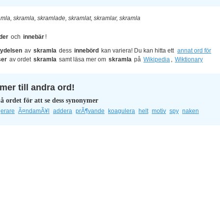
mla, skramla, skramlade, skramlat, skramlar, skramla
der
och
innebär
!
ydelsen
av
skramla
dess
innebörd
kan variera! Du kan hitta ett
annat ord för
ser
av ordet
skramla
samt läsa mer om
skramla
på
Wikipedia
,
Wiktionary
er till andra ord!
å ordet för att se dess synonymer
erare
Ã¤ndamÃ¥l
addera
prÃ¶vande
koagulera
helt
motiv
spy
naken