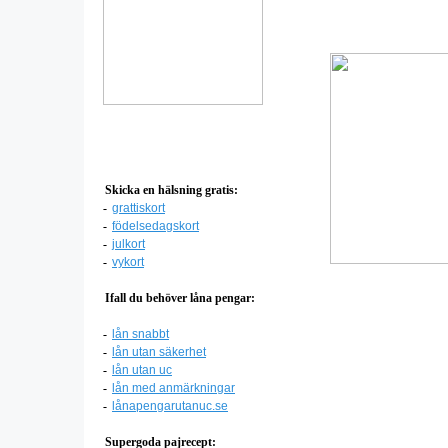
Skicka en hälsning gratis:
-
grattiskort
-
födelsedagskort
-
julkort
-
vykort
Ifall du behöver låna pengar:
-
lån snabbt
-
lån utan säkerhet
-
lån utan uc
-
lån med anmärkningar
-
lånapengarutanuc.se
Supergoda pajrecept: