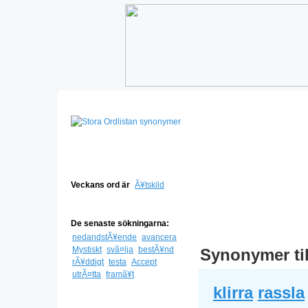
Veckans ord är
Ã¥tskild
De senaste sökningarna:
nedandstÃ¥ende
avancera
Mystiskt
svã¤lja
bestÃ¥nd
Synonymer ti
rÃ¥ddigt
testa
Accept
utrÃ¤tta
framã¥t
klirra
rassla