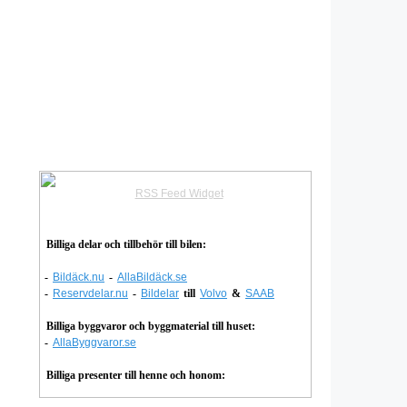
RSS Feed Widget
Billiga delar och tillbehör till bilen:
-
Bildäck.nu
-
AllaBildäck.se
-
Reservdelar.nu
-
Bildelar
till
Volvo
&
SAAB
Billiga byggvaror och byggmaterial till huset:
-
AllaByggvaror.se
Billiga presenter till henne och honom: