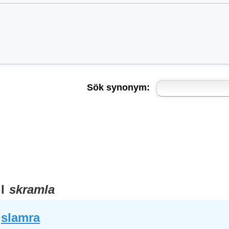
Sök synonym:
ll
skramla
slamra