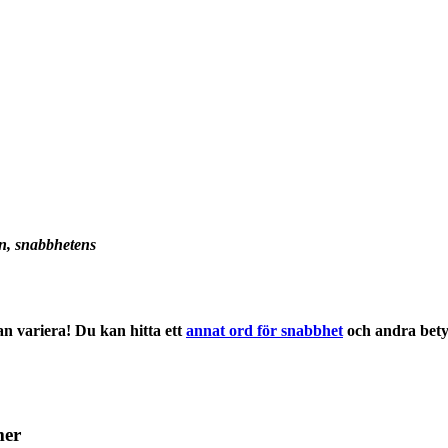
n, snabbhetens
n variera! Du kan hitta ett
annat ord för snabbhet
och andra
bety
mer