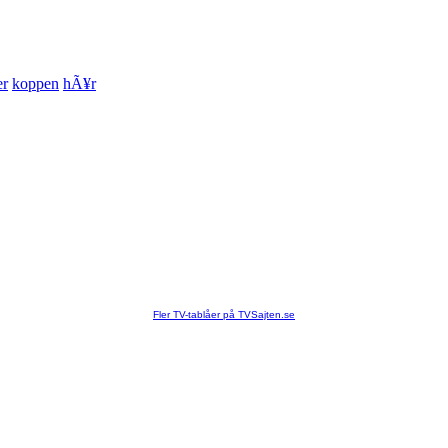
er
koppen
hÃ¥r
Fler TV-tablåer på TVSajten.se