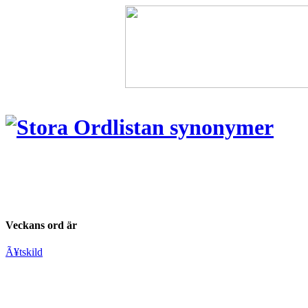
Veckans ord är
Ã¥tskild