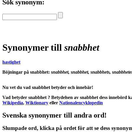
Sök synonym:
Synonymer till
snabbhet
hastighet
Böjningar på snabbhet:
snabbhet, snabbhet, snabbhets, snabbhete
Nu vet du vad
snabbhet betyder
och
innebär
!
Vad betyder snabbhet
?
Betydelsen
av
snabbhet
dess
innebörd
ka
Wikipedia
,
Wiktionary
eller
Nationalencyklopedin
Svenska synonymer till andra ord!
Slumpade ord, klicka på ordet för att se dess synony