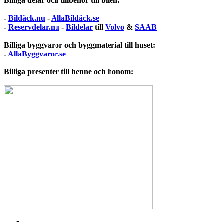
Billiga delar och tillbehör till bilen:
-
Bildäck.nu
-
AllaBildäck.se
-
Reservdelar.nu
-
Bildelar
till
Volvo
&
SAAB
Billiga byggvaror och byggmaterial till huset:
-
AllaByggvaror.se
Billiga presenter till henne och honom: