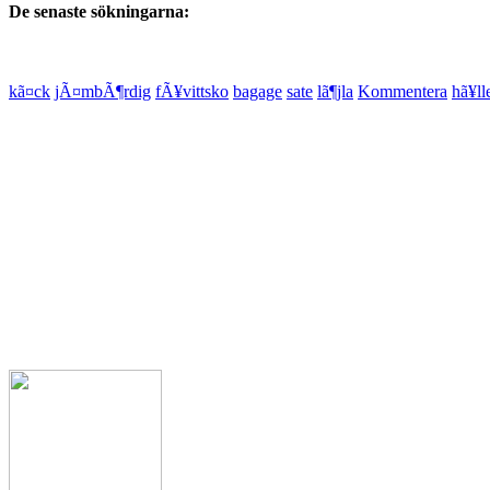
De senaste sökningarna:
kã¤ck
jÃ¤mbÃ¶rdig
fÃ¥vittsko
bagage
sate
lã¶jla
Kommentera
hã¥ll