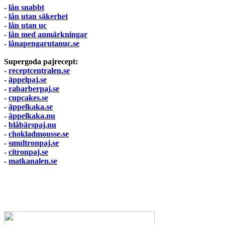
-
lån snabbt
-
lån utan säkerhet
-
lån utan uc
-
lån med anmärkningar
-
lånapengarutanuc.se
Supergoda pajrecept:
-
receptcentralen.se
-
äppelpaj.se
-
rabarberpaj.se
-
cupcakes.se
-
äppelkaka.se
-
äppelkaka.nu
-
blåbärspaj.nu
-
chokladmousse.se
-
smultronpaj.se
-
citronpaj.se
-
matkanalen.se