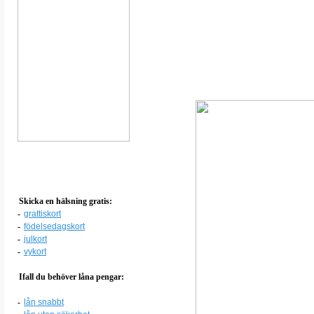
Skicka en hälsning gratis:
-
grattiskort
-
födelsedagskort
-
julkort
-
vykort
Ifall du behöver låna pengar:
-
lån snabbt