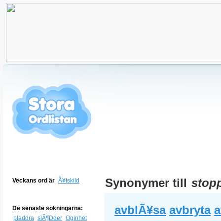
Synonymer till
stop
Veckans ord är
Ã¥tskild
avblÃ¥sa
avbryta
a
De senaste sökningarna:
pladdra
slÃ¶Dder
Oginhet