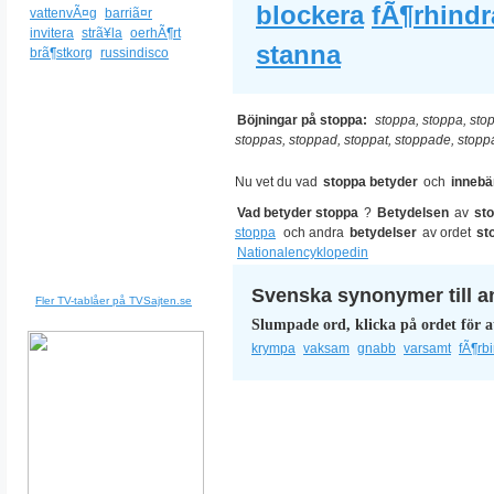
blockera
fÃ¶rhindr
vattenvÃ¤g
barriã¤r
invitera
strã¥la
oerhÃ¶rt
stanna
brã¶stkorg
russindisco
Böjningar på stoppa:
stoppa, stoppa, sto
stoppas, stoppad, stoppat, stoppade, stop
Nu vet du vad
stoppa betyder
och
innebä
Vad betyder stoppa
?
Betydelsen
av
st
stoppa
och andra
betydelser
av ordet
st
Nationalencyklopedin
Svenska synonymer till a
Fler TV-tablåer på TVSajten.se
Slumpade ord, klicka på ordet för a
krympa
vaksam
gnabb
varsamt
fÃ¶rb