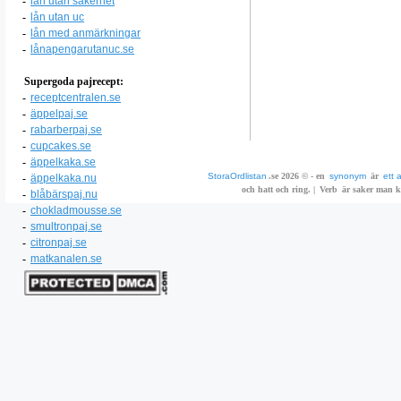
-
lån utan säkerhet
-
lån utan uc
-
lån med anmärkningar
-
lånapengarutanuc.se
Supergoda pajrecept:
-
receptcentralen.se
-
äppelpaj.se
-
rabarberpaj.se
-
cupcakes.se
-
äppelkaka.se
StoraOrdlistan
.se 2026 © - en
synonym
är
ett 
-
äppelkaka.nu
och hatt och ring. |
Verb
är saker man ka
-
blåbärspaj.nu
-
chokladmousse.se
-
smultronpaj.se
-
citronpaj.se
-
matkanalen.se