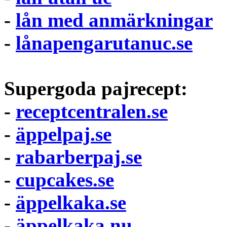
-
lån med anmärkningar
-
lånapengarutanuc.se
Supergoda pajrecept:
-
receptcentralen.se
-
äppelpaj.se
-
rabarberpaj.se
-
cupcakes.se
-
äppelkaka.se
-
äppelkaka.nu