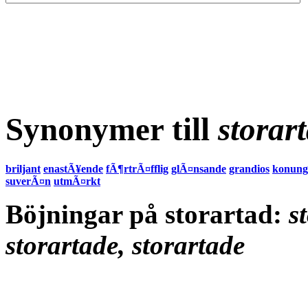
Synonymer till
storar
briljant
enastÃ¥ende
fÃ¶rtrÃ¤fflig
glÃ¤nsande
grandios
konungs
suverÃ¤n
utmÃ¤rkt
Böjningar på storartad:
s
storartade, storartade