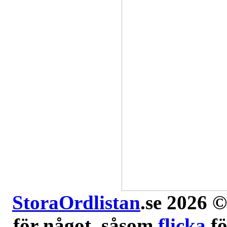
StoraOrdlistan
.se 2026 ©
för något, såsom
flicka
f