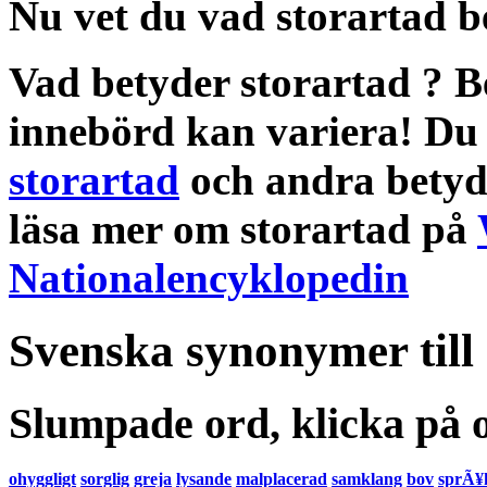
Nu vet du vad
storartad b
Vad betyder storartad
?
B
innebörd
kan variera! Du 
storartad
och andra
betyd
läsa mer om
storartad
på
Nationalencyklopedin
Svenska synonymer till
Slumpade ord, klicka på o
ohyggligt
sorglig
greja
lysande
malplacerad
samklang
bov
sprÃ¥