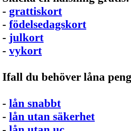
-
grattiskort
-
födelsedagskort
-
julkort
-
vykort
Ifall du behöver låna pen
-
lån snabbt
-
lån utan säkerhet
-
lån utan uc