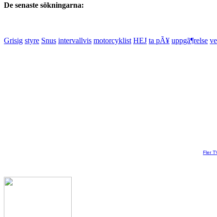
De senaste sökningarna:
Grisig
styre
Snus
intervallvis
motorcyklist
HEJ
ta pÃ¥
uppgã¶relse
ve
Fler T