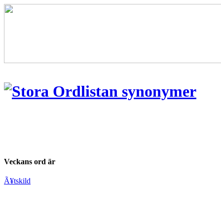
Veckans ord är
Ã¥tskild