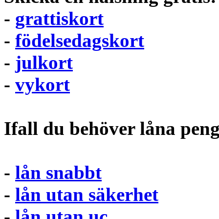
-
grattiskort
-
födelsedagskort
-
julkort
-
vykort
Ifall du behöver låna pen
-
lån snabbt
-
lån utan säkerhet
-
lån utan uc