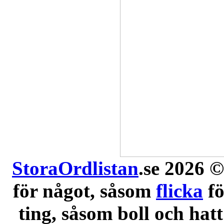
StoraOrdlistan
.se 2026 ©
för något, såsom
flicka
f
ting, såsom boll och hatt