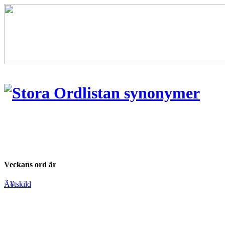
Veckans ord är
Ã¥tskild