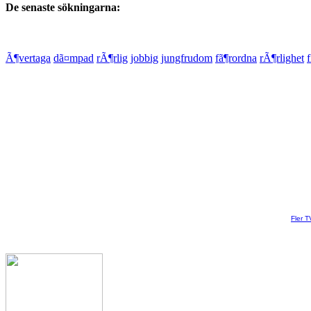
De senaste sökningarna:
Ã¶vertaga
dã¤mpad
rÃ¶rlig
jobbig
jungfrudom
fã¶rordna
rÃ¶rlighet
Fler T