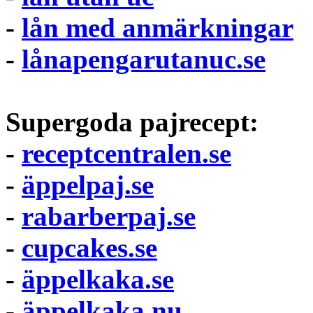
-
lån med anmärkningar
-
lånapengarutanuc.se
Supergoda pajrecept:
-
receptcentralen.se
-
äppelpaj.se
-
rabarberpaj.se
-
cupcakes.se
-
äppelkaka.se
-
äppelkaka.nu