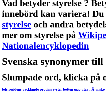
Vad betyder styrelse
?
Bet
innebörd
kan variera! Du 
styrelse
och andra
betydel
mer om
styrelse
på
Wikipe
Nationalencyklopedin
Svenska synonymer till
Slumpade ord, klicka på o
tofs
residens
vacklande
provins
syster
botten upp
utav
hÃ¤msko