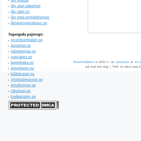
-
lån snabbt
-
lån utan säkerhet
-
lån utan uc
-
lån med anmärkningar
-
lånapengarutanuc.se
Supergoda pajrecept:
-
receptcentralen.se
-
äppelpaj.se
-
rabarberpaj.se
-
cupcakes.se
StoraOrdlistan
.se 2026 © - en
synonym
är
ett 
-
äppelkaka.se
och hatt och ring. |
Verb
är saker man ka
-
äppelkaka.nu
-
blåbärspaj.nu
-
chokladmousse.se
-
smultronpaj.se
-
citronpaj.se
-
matkanalen.se