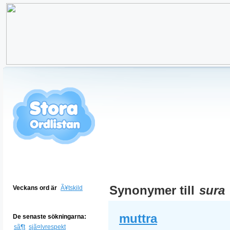
Synonymer till
sura
Veckans ord är
Ã¥tskild
muttra
De senaste sökningarna:
sã¶t
sjã¤lvrespekt