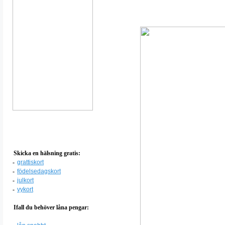
Skicka en hälsning gratis:
-
grattiskort
-
födelsedagskort
-
julkort
-
vykort
Ifall du behöver låna pengar: