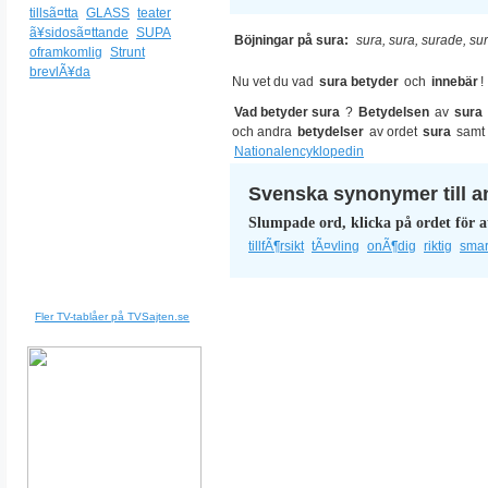
tillsã¤tta
GLASS
teater
ã¥sidosã¤ttande
SUPA
Böjningar på sura:
sura, sura, surade, su
oframkomlig
Strunt
brevlÃ¥da
Nu vet du vad
sura betyder
och
innebär
!
Vad betyder sura
?
Betydelsen
av
sura
och andra
betydelser
av ordet
sura
samt
Nationalencyklopedin
Svenska synonymer till a
Slumpade ord, klicka på ordet för a
tillfÃ¶rsikt
tÃ¤vling
onÃ¶dig
riktig
smar
Fler TV-tablåer på TVSajten.se