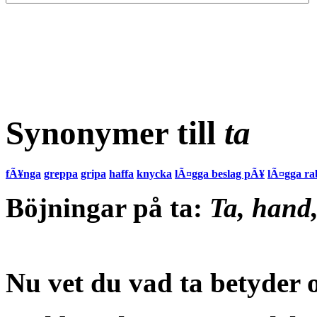
Synonymer till
ta
fÃ¥nga
greppa
gripa
haffa
knycka
lÃ¤gga beslag pÃ¥
lÃ¤gga ra
Böjningar på ta:
Ta, hand
Nu vet du vad
ta betyder