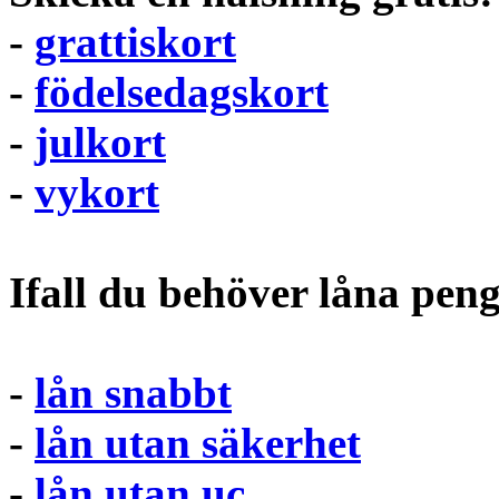
-
grattiskort
-
födelsedagskort
-
julkort
-
vykort
Ifall du behöver låna pen
-
lån snabbt
-
lån utan säkerhet
-
lån utan uc