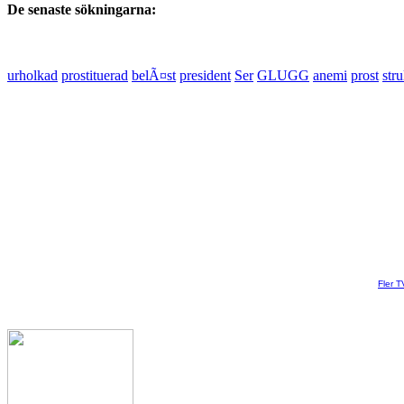
De senaste sökningarna:
urholkad
prostituerad
belÃ¤st
president
Ser
GLUGG
anemi
prost
stru
Fler T