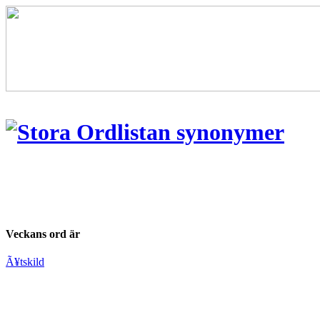
Veckans ord är
Ã¥tskild