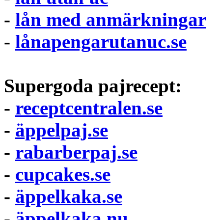
-
lån med anmärkningar
-
lånapengarutanuc.se
Supergoda pajrecept:
-
receptcentralen.se
-
äppelpaj.se
-
rabarberpaj.se
-
cupcakes.se
-
äppelkaka.se
-
äppelkaka.nu