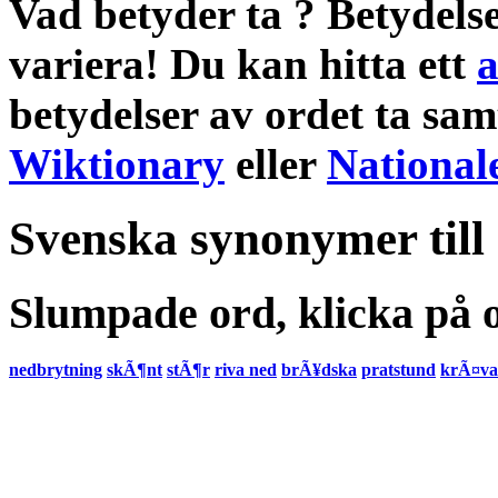
Vad betyder ta
?
Betydels
variera! Du kan hitta ett
a
betydelser
av ordet
ta
sam
Wiktionary
eller
National
Svenska synonymer till
Slumpade ord, klicka på o
nedbrytning
skÃ¶nt
stÃ¶r
riva ned
brÃ¥dska
pratstund
krÃ¤va