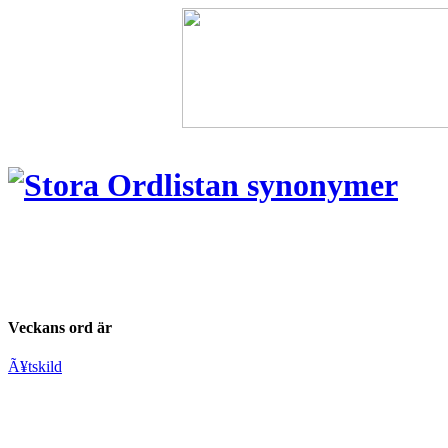
Veckans ord är
Ã¥tskild