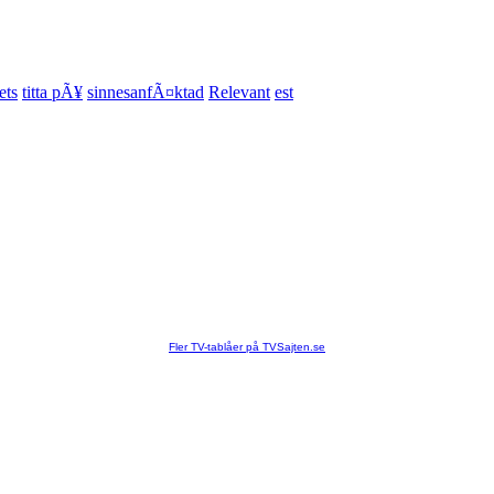
ets
titta pÃ¥
sinnesanfÃ¤ktad
Relevant
est
Fler TV-tablåer på TVSajten.se