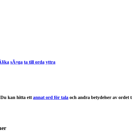
Ã¥ka
sÃ¤ga
ta till orda
yttra
Du kan hitta ett
annat ord för tala
och andra
betydelser
av ordet
mer