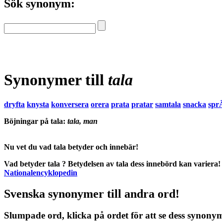
Sök synonym:
Synonymer till
tala
dryfta
knysta
konversera
orera
prata
pratar
samtala
snacka
spr
Böjningar på tala:
tala, man
Nu vet du vad
tala betyder
och
innebär
!
Vad betyder tala
?
Betydelsen
av
tala
dess
innebörd
kan variera! 
Nationalencyklopedin
Svenska synonymer till andra ord!
Slumpade ord, klicka på ordet för att se dess synony