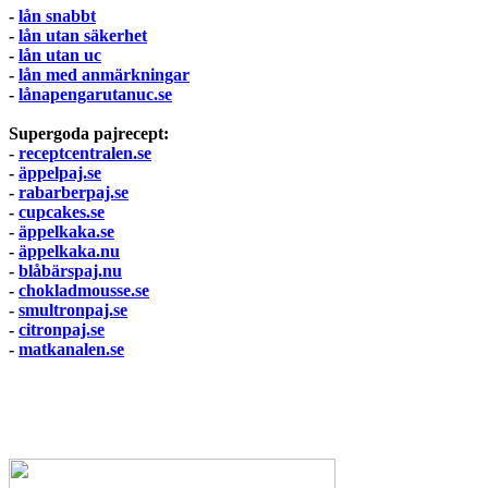
-
lån snabbt
-
lån utan säkerhet
-
lån utan uc
-
lån med anmärkningar
-
lånapengarutanuc.se
Supergoda pajrecept:
-
receptcentralen.se
-
äppelpaj.se
-
rabarberpaj.se
-
cupcakes.se
-
äppelkaka.se
-
äppelkaka.nu
-
blåbärspaj.nu
-
chokladmousse.se
-
smultronpaj.se
-
citronpaj.se
-
matkanalen.se