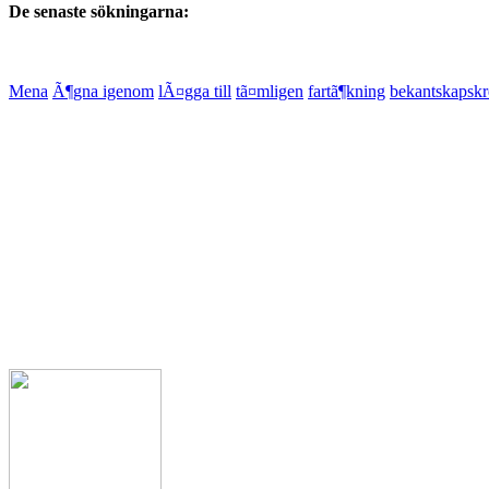
De senaste sökningarna:
Mena
Ã¶gna igenom
lÃ¤gga till
tã¤mligen
fartã¶kning
bekantskapskr