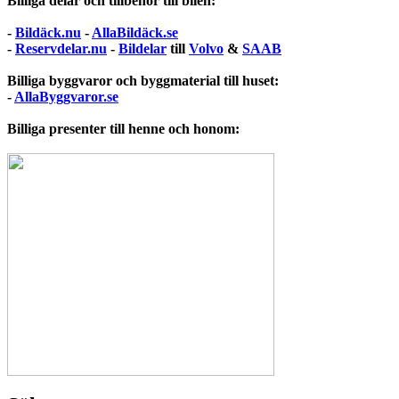
Billiga delar och tillbehör till bilen:
-
Bildäck.nu
-
AllaBildäck.se
-
Reservdelar.nu
-
Bildelar
till
Volvo
&
SAAB
Billiga byggvaror och byggmaterial till huset:
-
AllaByggvaror.se
Billiga presenter till henne och honom: