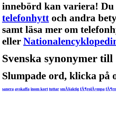
innebörd
kan variera! Du 
telefonhytt
och andra
bety
samt läsa mer om
telefon
eller
Nationalencyklopedi
Svenska synonymer till
Slumpade ord, klicka på o
sanera
avskaffa
inom kort
tuttar
smÃ¥aktig
fÃ¶rolÃ¤mpa
fÃ¶rn