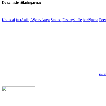
De senaste sökningarna:
Kolossal
instÃ¤lla
Ã¶vervÃ¤ga
Smutsa
Fastlagsbulle
berã¶mma
Poe
Fler T