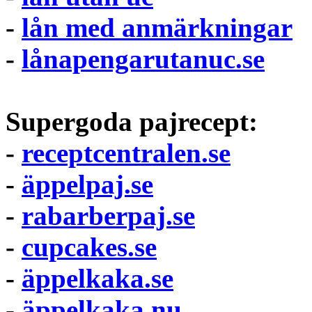
-
lån med anmärkningar
-
lånapengarutanuc.se
Supergoda pajrecept:
-
receptcentralen.se
-
äppelpaj.se
-
rabarberpaj.se
-
cupcakes.se
-
äppelkaka.se
-
äppelkaka.nu