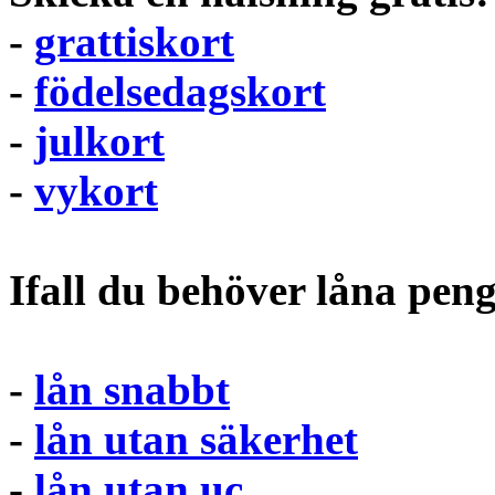
-
grattiskort
-
födelsedagskort
-
julkort
-
vykort
Ifall du behöver låna pen
-
lån snabbt
-
lån utan säkerhet
-
lån utan uc