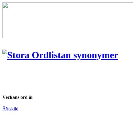
Veckans ord är
Ã¥tskild