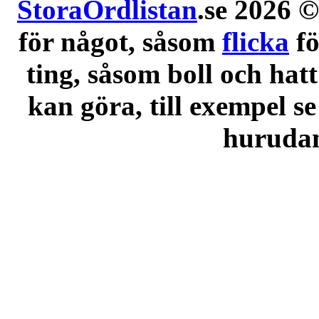
StoraOrdlistan
.se 2026 ©
för något, såsom
flicka
f
ting, såsom boll och hatt
kan göra, till exempel se
hurudana