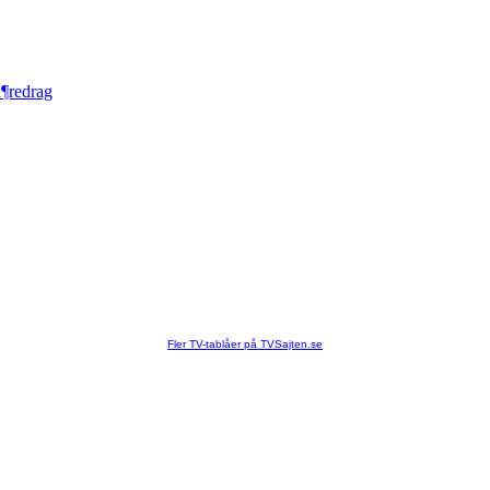
ã¶redrag
Fler TV-tablåer på TVSajten.se