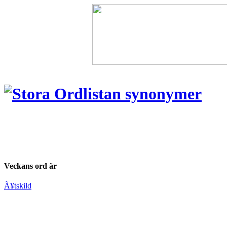
Veckans ord är
Ã¥tskild