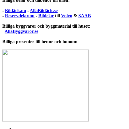
Billiga delar och tillbehör till bilen:
-
Bildäck.nu
-
AllaBildäck.se
-
Reservdelar.nu
-
Bildelar
till
Volvo
&
SAAB
Billiga byggvaror och byggmaterial till huset:
-
AllaByggvaror.se
Billiga presenter till henne och honom: