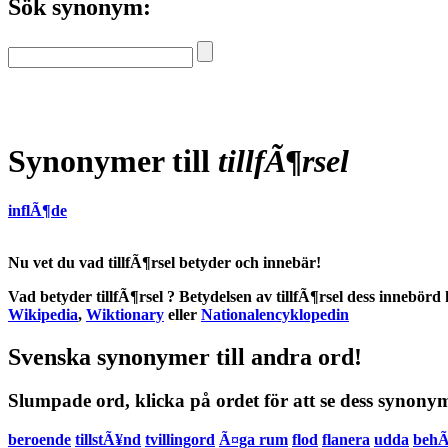
Sök synonym:
Synonymer till
tillfÃ¶rsel
inflÃ¶de
Nu vet du vad
tillfÃ¶rsel betyder
och
innebär
!
Vad betyder tillfÃ¶rsel
?
Betydelsen
av
tillfÃ¶rsel
dess
innebörd
k
Wikipedia
,
Wiktionary
eller
Nationalencyklopedin
Svenska synonymer till andra ord!
Slumpade ord, klicka på ordet för att se dess synony
beroende
tillstÃ¥nd
tvillingord
Ã¤ga rum
flod
flanera
udda
behÃ