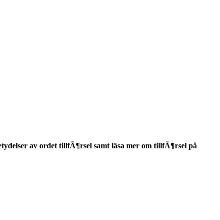
etydelser
av ordet
tillfÃ¶rsel
samt läsa mer om
tillfÃ¶rsel
på