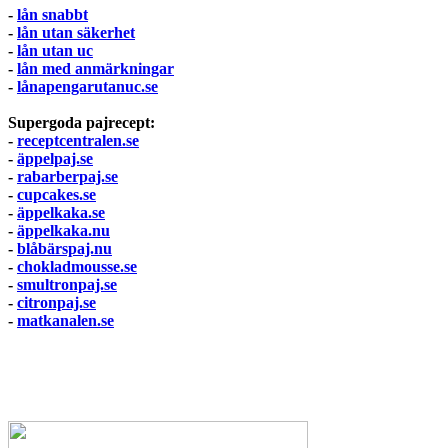
-
lån snabbt
-
lån utan säkerhet
-
lån utan uc
-
lån med anmärkningar
-
lånapengarutanuc.se
Supergoda pajrecept:
-
receptcentralen.se
-
äppelpaj.se
-
rabarberpaj.se
-
cupcakes.se
-
äppelkaka.se
-
äppelkaka.nu
-
blåbärspaj.nu
-
chokladmousse.se
-
smultronpaj.se
-
citronpaj.se
-
matkanalen.se