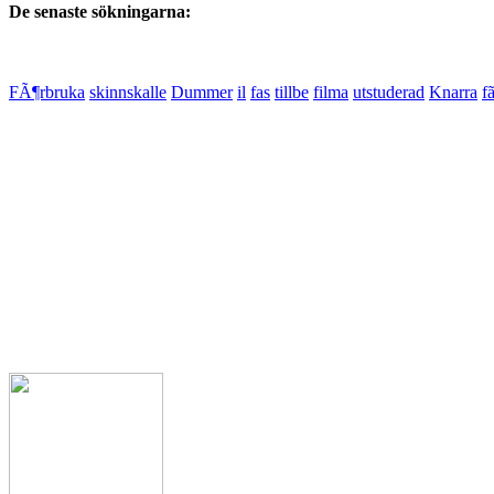
De senaste sökningarna:
FÃ¶rbruka
skinnskalle
Dummer
il
fas
tillbe
filma
utstuderad
Knarra
f