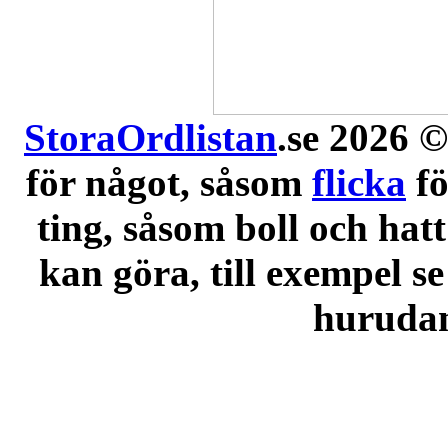
StoraOrdlistan
.se 2026 ©
för något, såsom
flicka
f
ting, såsom boll och hatt
kan göra, till exempel se
hurudana