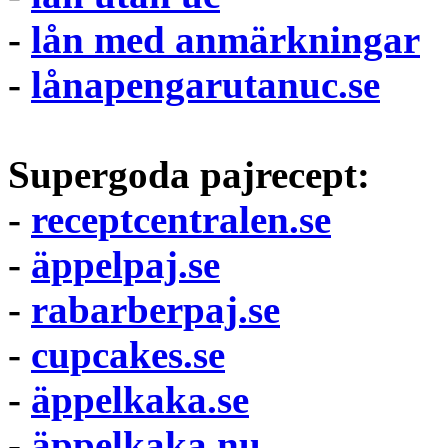
-
lån med anmärkningar
-
lånapengarutanuc.se
Supergoda pajrecept:
-
receptcentralen.se
-
äppelpaj.se
-
rabarberpaj.se
-
cupcakes.se
-
äppelkaka.se
-
äppelkaka.nu