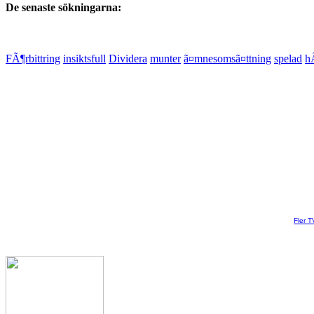
De senaste sökningarna:
FÃ¶rbittring
insiktsfull
Dividera
munter
ã¤mnesomsã¤ttning
spelad
h
Fler T