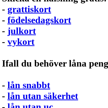
-
grattiskort
-
födelsedagskort
-
julkort
-
vykort
Ifall du behöver låna pen
-
lån snabbt
-
lån utan säkerhet
-
lån utan uc