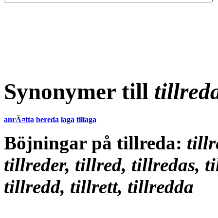
Synonymer till
tillred
anrÃ¤tta
bereda
laga
tillaga
Böjningar på tillreda:
till
tillreder, tillred, tillredas, ti
tillredd, tillrett, tillredda