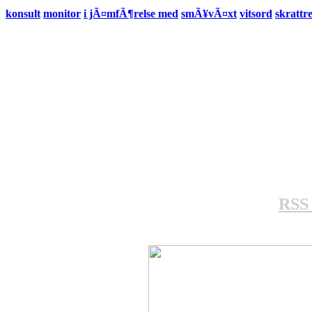
konsult
monitor
i jÃ¤mfÃ¶relse med
smÃ¥vÃ¤xt
vitsord
skrattr
RSS 