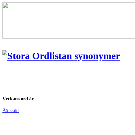
Veckans ord är
Ã¥tskild