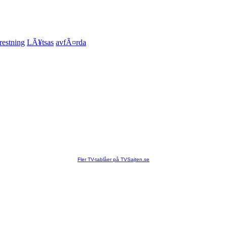
estning
LÃ¥tsas
avfÃ¤rda
Fler TV-tablåer på TVSajten.se