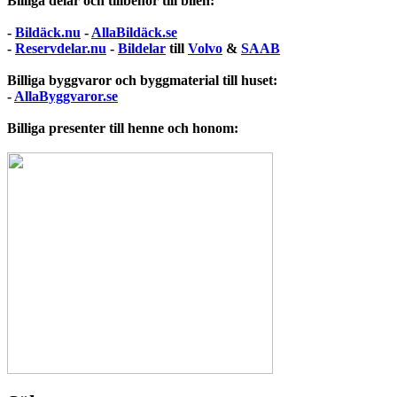
Billiga delar och tillbehör till bilen:
-
Bildäck.nu
-
AllaBildäck.se
-
Reservdelar.nu
-
Bildelar
till
Volvo
&
SAAB
Billiga byggvaror och byggmaterial till huset:
-
AllaByggvaror.se
Billiga presenter till henne och honom: