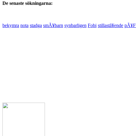
De senaste sökningarna:
bekymra
nota
stadga
smÃ¥barn
synbarligen
Fobi
stillastã¥ende
pÃ¥Fr