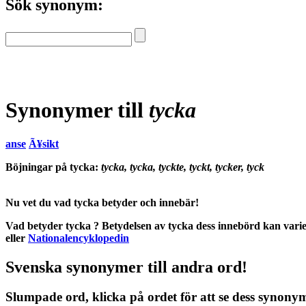
Sök synonym:
Synonymer till
tycka
anse
Ã¥sikt
Böjningar på tycka:
tycka, tycka, tyckte, tyckt, tycker, tyck
Nu vet du vad
tycka betyder
och
innebär
!
Vad betyder tycka
?
Betydelsen
av
tycka
dess
innebörd
kan varie
eller
Nationalencyklopedin
Svenska synonymer till andra ord!
Slumpade ord, klicka på ordet för att se dess synony