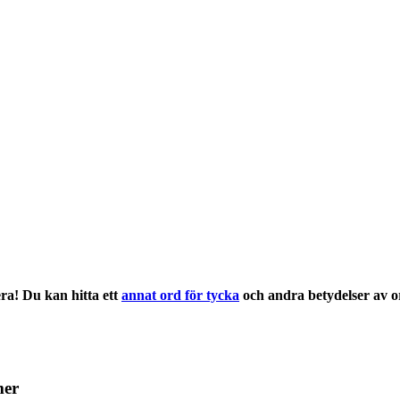
ra! Du kan hitta ett
annat ord för tycka
och andra
betydelser
av o
mer