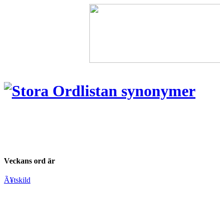
Veckans ord är
Ã¥tskild