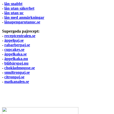
-
lån snabbt
-
lån utan säkerhet
-
lån utan uc
-
lån med anmärkningar
-
lånapengarutanuc.se
Supergoda pajrecept:
-
receptcentralen.se
-
äppelpaj.se
-
rabarberpaj.se
-
cupcakes.se
-
äppelkaka.se
-
äppelkaka.nu
-
blåbärspaj.nu
-
chokladmousse.se
-
smultronpaj.se
-
citronpaj.se
-
matkanalen.se