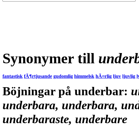
Synonymer till
under
fantastisk
fÃ¶rtjusande
gudomlig
himmelsk
hÃ¤rlig
ljuv
ljuvlig
l
Böjningar på underbar:
u
underbara, underbara, und
underbaraste, underbare