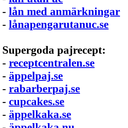
-
lån med anmärkningar
-
lånapengarutanuc.se
Supergoda pajrecept:
-
receptcentralen.se
-
äppelpaj.se
-
rabarberpaj.se
-
cupcakes.se
-
äppelkaka.se
-
äppelkaka.nu