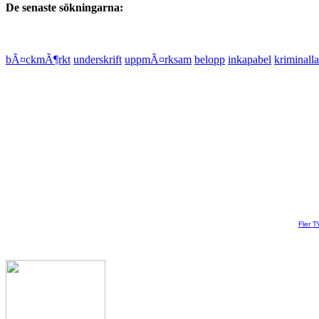
De senaste sökningarna:
bÃ¤ckmÃ¶rkt
underskrift
uppmÃ¤rksam
belopp
inkapabel
kriminall
Fler T