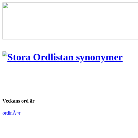
Veckans ord är
ordinÃ¤r