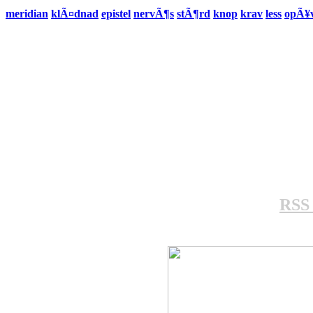
meridian
klÃ¤dnad
epistel
nervÃ¶s
stÃ¶rd
knop
krav
less
opÃ¥
RSS 