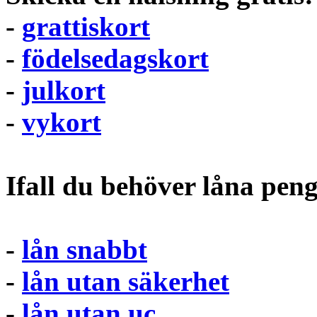
-
grattiskort
-
födelsedagskort
-
julkort
-
vykort
Ifall du behöver låna pen
-
lån snabbt
-
lån utan säkerhet
-
lån utan uc