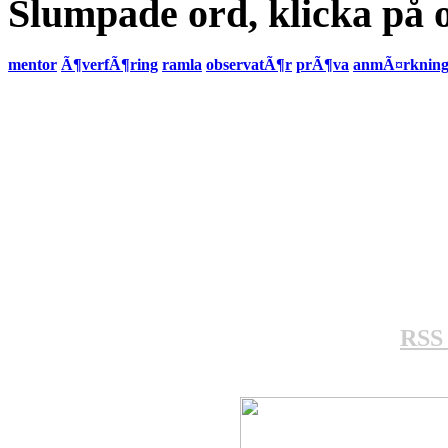
Slumpade ord, klicka på o
mentor
Ã¶verfÃ¶ring
ramla
observatÃ¶r
prÃ¶va
anmÃ¤rkning
RSS 