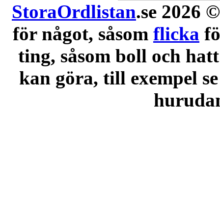
StoraOrdlistan
.se 2026 ©
för något, såsom
flicka
f
ting, såsom boll och hatt
kan göra, till exempel se
hurudana