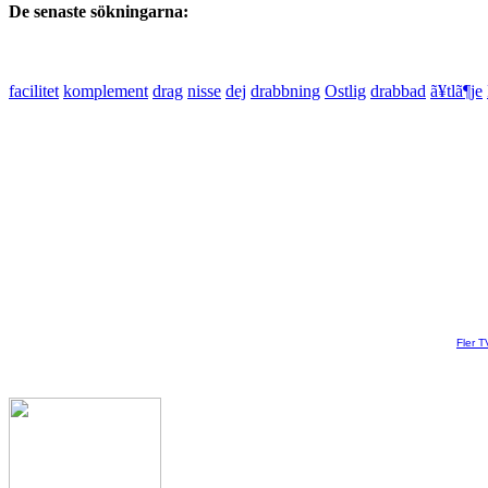
De senaste sökningarna:
facilitet
komplement
drag
nisse
dej
drabbning
Ostlig
drabbad
ã¥tlã¶je
Fler T