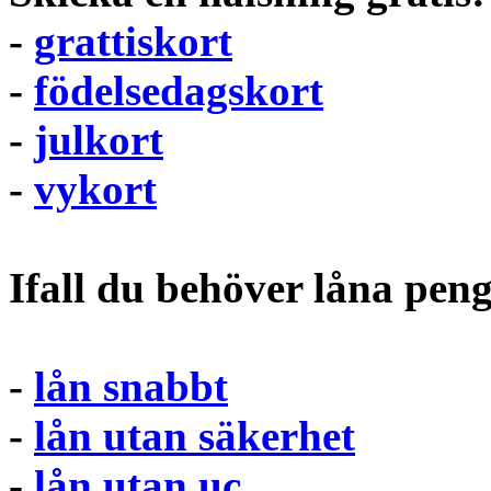
-
grattiskort
-
födelsedagskort
-
julkort
-
vykort
Ifall du behöver låna pen
-
lån snabbt
-
lån utan säkerhet
-
lån utan uc