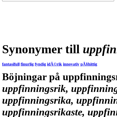
Synonymer till
uppfin
fantasifull
finurlig
fyndig
idÃ©rik
innovativ
pÃ¥hittig
Böjningar på uppfinnings
uppfinningsrik, uppfinning
uppfinningsrika, uppfinnin
uppfinningsrikaste, uppfin