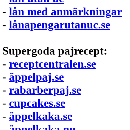
-
lån med anmärkningar
-
lånapengarutanuc.se
Supergoda pajrecept:
-
receptcentralen.se
-
äppelpaj.se
-
rabarberpaj.se
-
cupcakes.se
-
äppelkaka.se
-
äppelkaka.nu