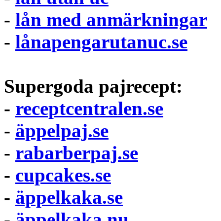
-
lån med anmärkningar
-
lånapengarutanuc.se
Supergoda pajrecept:
-
receptcentralen.se
-
äppelpaj.se
-
rabarberpaj.se
-
cupcakes.se
-
äppelkaka.se
-
äppelkaka.nu