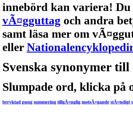
innebörd
kan variera! Du 
vÃ¤gguttag
och andra
bet
samt läsa mer om
vÃ¤ggu
eller
Nationalencyklopedi
Svenska synonymer till
Slumpade ord, klicka på o
beryktad
pung
summering
tillgÃ¤nglig
motsÃ¤gande
stÃ¤ndigt
s