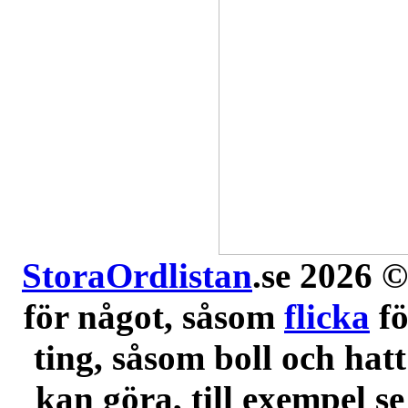
StoraOrdlistan
.se 2026 ©
för något, såsom
flicka
f
ting, såsom boll och hatt
kan göra, till exempel se