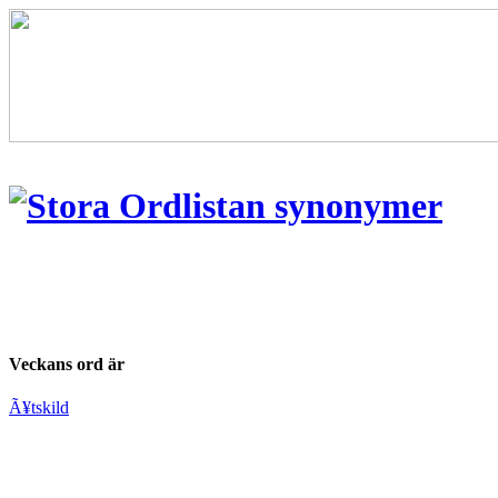
Veckans ord är
Ã¥tskild