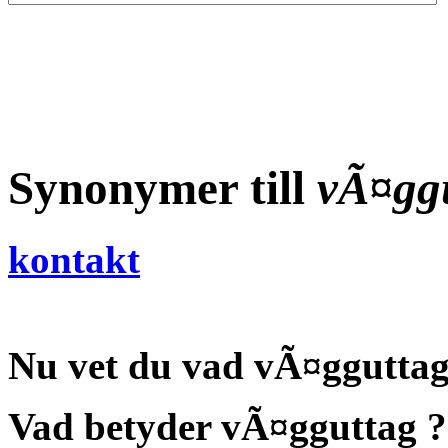
Synonymer till
vÃ¤gg
kontakt
Nu vet du vad
vÃ¤gguttag
Vad betyder vÃ¤gguttag