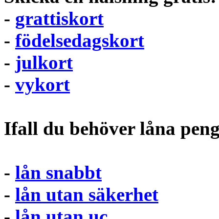
-
grattiskort
-
födelsedagskort
-
julkort
-
vykort
Ifall du behöver låna pen
-
lån snabbt
-
lån utan säkerhet
-
lån utan uc